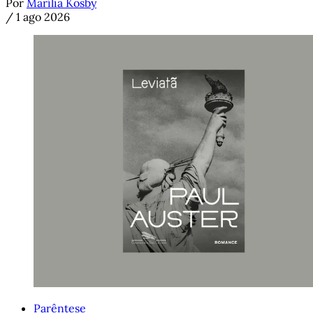
Por
Marília Kosby
/
1 ago 2026
Parêntese