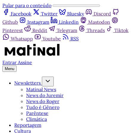
Pular para o conteúdo
Facebook
Twitter
Bluesky
Discord
Github
Instagram
Linkedin
Mastodon
Pinterest
Reddit
Telegram
Threads
Tiktok
Whatsapp
Youtube
RSS
Entrar
Assine
Menu
Newsletters
Matinal News
News do Juremir
News do Roger
Tudo é Gênero
Parêntese
Climática
Reportagem
Cultura