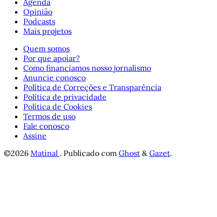
Agenda
Opinião
Podcasts
Mais projetos
Quem somos
Por que apoiar?
Como financiamos nosso jornalismo
Anuncie conosco
Política de Correções e Transparência
Política de privacidade
Política de Cookies
Termos de uso
Fale conosco
Assine
©2026
Matinal
.
Publicado com
Ghost
&
Gazet
.