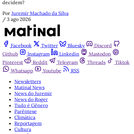
decidem?
Por
Juremir Machado da Silva
/
3 ago 2026
Facebook
Twitter
Bluesky
Discord
Github
Instagram
Linkedin
Mastodon
Pinterest
Reddit
Telegram
Threads
Tiktok
Whatsapp
Youtube
RSS
Newsletters
Matinal News
News do Juremir
News do Roger
Tudo é Gênero
Parêntese
Climática
Reportagem
Cultura