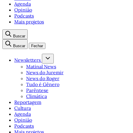
Agenda
Opinião
Podcasts
Mais projetos
Buscar
Buscar
Fechar
Newsletters
Matinal News
News do Juremir
News do Roger
Tudo é Gênero
Parêntese
Climática
Reportagem
Cultura
Agenda
Opinião
Podcasts
Mais projetos