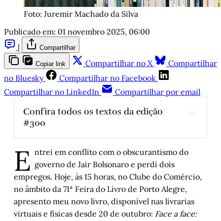
Foto: Juremir Machado da Silva
Publicado em:
01 novembro 2025, 06:00
|
Compartilhar
Compartilhar no X
Compartilhar
Copiar link
no Bluesky
Compartilhar no Facebook
Compartilhar no LinkedIn
Compartilhar por email
Confira todos os textos da edição 
#300
E
Clássicos de agora e de sempre
, por Luís 
ntrei em conflito com o obscurantismo do
Augusto Fischer
governo de Jair Bolsonaro e perdi dois
O que pensam os escritores gaúchos mais 
empregos. Hoje, às 15 horas, no Clube do Comércio,
lidos do século 21
, por Luís Augusto Fischer
no âmbito da 71ª Feira do Livro de Porto Alegre,
Sobre a elitização da leitura numa livraria 
apresento meu novo livro, disponível nas livrarias
de shopping e a invisibilidade das livrarias 
virtuais e físicas desde 20 de outubro:
Face a face: