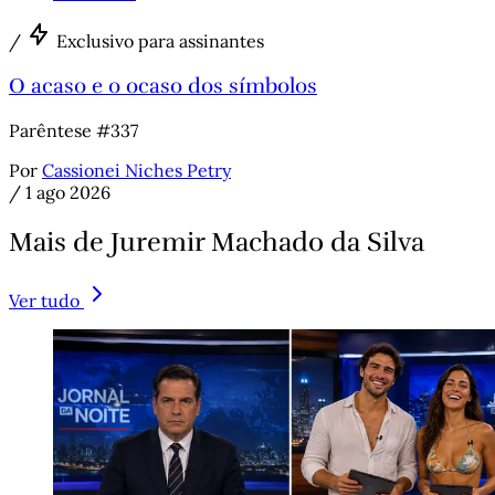
/
Exclusivo para assinantes
O acaso e o ocaso dos símbolos
Parêntese #337
Por
Cassionei Niches Petry
/
1 ago 2026
Mais de Juremir Machado da Silva
Ver tudo