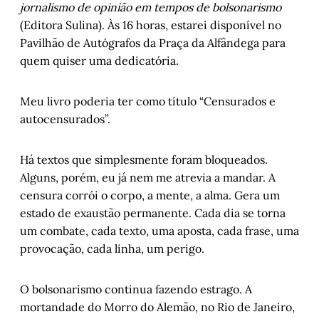
de rua
, por Marlon Pires Ramos
jornalismo de opinião em tempos de bolsonarismo
O fim da literatura é o fim do mundo
,
 por 
(Editora Sulina). Às 16 horas, estarei disponível no
Paulo Damin
Pavilhão de Autógrafos da Praça da Alfândega para
É verdade esse bilete?
, por Gonçalo Ferraz
quem quiser uma dedicatória.
Narrativas porto-alegrenses: Dez histórias 
na cidade
, por Luís Augusto Fischer
Meu livro poderia ter como título “Censurados e
Face a face com a barbárie
, por Juremir 
autocensurados”.
Machado da Silva
A coisa certa a fazer – Capítulo 10: Enfim, o 
Há textos que simplesmente foram bloqueados.
estrangeiro
, por Stela Rates
Alguns, porém, eu já nem me atrevia a mandar. A
censura corrói o corpo, a mente, a alma. Gera um
estado de exaustão permanente. Cada dia se torna
um combate, cada texto, uma aposta, cada frase, uma
provocação, cada linha, um perigo.
O bolsonarismo continua fazendo estrago. A
mortandade do Morro do Alemão, no Rio de Janeiro,