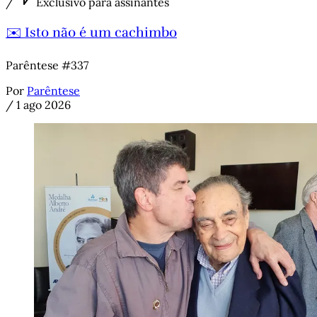
/
Exclusivo para assinantes
✉️ Isto não é um cachimbo
Parêntese #337
Por
Parêntese
/
1 ago 2026