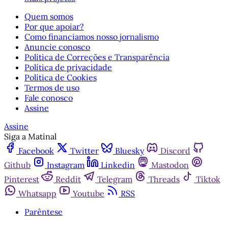
Quem somos
Por que apoiar?
Como financiamos nosso jornalismo
Anuncie conosco
Política de Correções e Transparência
Política de privacidade
Política de Cookies
Termos de uso
Fale conosco
Assine
Assine
Siga a Matinal
Facebook
Twitter
Bluesky
Discord
Github
Instagram
Linkedin
Mastodon
Pinterest
Reddit
Telegram
Threads
Tiktok
Whatsapp
Youtube
RSS
Parêntese