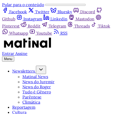
Pular para o conteúdo
Facebook
Twitter
Bluesky
Discord
Github
Instagram
Linkedin
Mastodon
Pinterest
Reddit
Telegram
Threads
Tiktok
Whatsapp
Youtube
RSS
Entrar
Assine
Menu
Newsletters
Matinal News
News do Juremir
News do Roger
Tudo é Gênero
Parêntese
Climática
Reportagem
Cultura