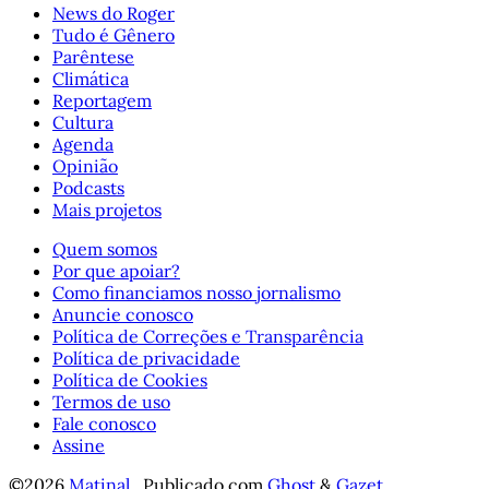
News do Roger
Tudo é Gênero
Parêntese
Climática
Reportagem
Cultura
Agenda
Opinião
Podcasts
Mais projetos
Quem somos
Por que apoiar?
Como financiamos nosso jornalismo
Anuncie conosco
Política de Correções e Transparência
Política de privacidade
Política de Cookies
Termos de uso
Fale conosco
Assine
©2026
Matinal
.
Publicado com
Ghost
&
Gazet
.