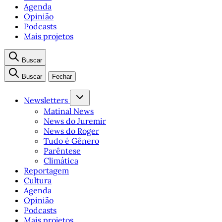
Agenda
Opinião
Podcasts
Mais projetos
Buscar
Buscar
Fechar
Newsletters
Matinal News
News do Juremir
News do Roger
Tudo é Gênero
Parêntese
Climática
Reportagem
Cultura
Agenda
Opinião
Podcasts
Mais projetos