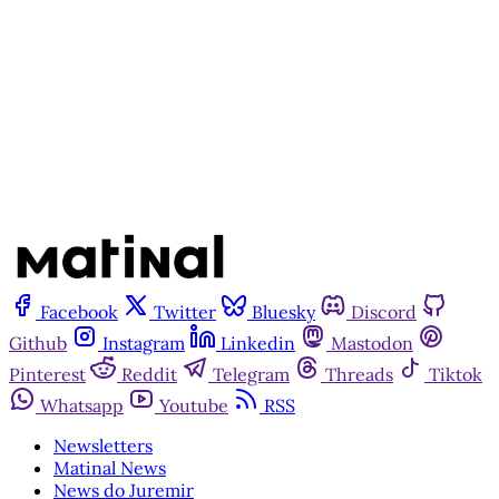
Inscreva-se gratuitamente
Já tem uma conta?
Entrar
Facebook
Twitter
Bluesky
Discord
Github
Instagram
Linkedin
Mastodon
Pinterest
Reddit
Telegram
Threads
Tiktok
Whatsapp
Youtube
RSS
Newsletters
Matinal News
News do Juremir