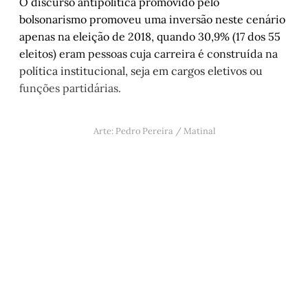
O discurso antipolítica promovido pelo
bolsonarismo promoveu uma inversão neste cenário
apenas na eleição de 2018, quando 30,9% (17 dos 55
eleitos) eram pessoas cuja carreira é construída na
política institucional, seja em cargos eletivos ou
funções partidárias.
Arte: Pedro Pereira / Matinal
Este post é aberto e está
disponível para quem tem
cadastro gratuito no site da
Matinal