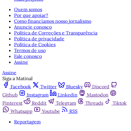
Quem somos
Por que apoiar?
Como financiamos nosso jornalismo
Anuncie conosco
Política de Correções e Transparência
Política de privacidade
Política de Cookies
Termos de uso
Fale conosco
Assine
Assine
Siga a Matinal
Facebook
Twitter
Bluesky
Discord
Github
Instagram
Linkedin
Mastodon
Pinterest
Reddit
Telegram
Threads
Tiktok
Whatsapp
Youtube
RSS
Reportagem