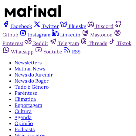
Facebook
Twitter
Bluesky
Discord
Github
Instagram
Linkedin
Mastodon
Pinterest
Reddit
Telegram
Threads
Tiktok
Whatsapp
Youtube
RSS
Newsletters
Matinal News
News do Juremir
News do Roger
Tudo é Gênero
Parêntese
Climática
Reportagem
Cultura
Agenda
Opinião
Podcasts
Mais projetos