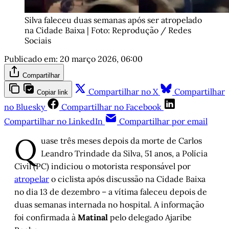
Silva faleceu duas semanas após ser atropelado 
na Cidade Baixa | Foto: Reprodução / Redes 
Sociais
Publicado em:
20 março 2026, 06:00
Compartilhar
Compartilhar no X
Compartilhar
Copiar link
no Bluesky
Compartilhar no Facebook
Compartilhar no LinkedIn
Compartilhar por email
Q
uase três meses depois da morte de Carlos
Leandro Trindade da Silva, 51 anos, a Polícia
Civil (PC) indiciou o motorista responsável por
atropelar
o ciclista após discussão na Cidade Baixa
no dia 13 de dezembro – a vítima faleceu depois de
duas semanas internada no hospital. A informação
foi confirmada à
Matinal
pelo delegado Ajaribe