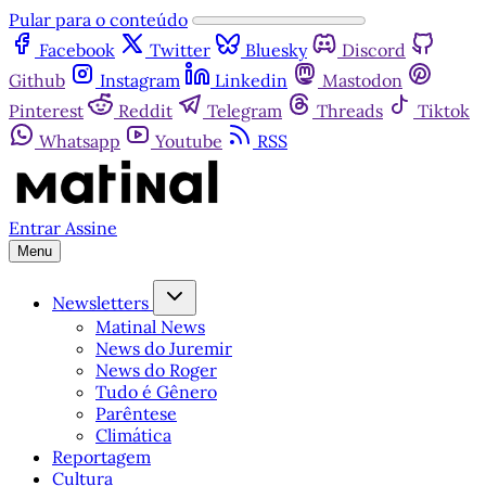
Pular para o conteúdo
Facebook
Twitter
Bluesky
Discord
Github
Instagram
Linkedin
Mastodon
Pinterest
Reddit
Telegram
Threads
Tiktok
Whatsapp
Youtube
RSS
Entrar
Assine
Menu
Newsletters
Matinal News
News do Juremir
News do Roger
Tudo é Gênero
Parêntese
Climática
Reportagem
Cultura