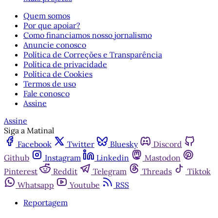
Quem somos
Por que apoiar?
Como financiamos nosso jornalismo
Anuncie conosco
Política de Correções e Transparência
Política de privacidade
Política de Cookies
Termos de uso
Fale conosco
Assine
Assine
Siga a Matinal
Facebook
Twitter
Bluesky
Discord
Github
Instagram
Linkedin
Mastodon
Pinterest
Reddit
Telegram
Threads
Tiktok
Whatsapp
Youtube
RSS
Reportagem