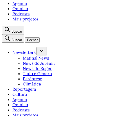
Agenda
Opinião
Podcasts
Mais projetos
Buscar
Buscar
Fechar
Newsletters
Matinal News
News do Juremir
News do Roger
Tudo é Gênero
Parêntese
Climática
Reportagem
Cultura
Agenda
Opinião
Podcasts
Mais projetos