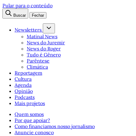
Pular para o conteúdo
Buscar
Fechar
Newsletters
Matinal News
News do Juremir
News do Roger
Tudo é Gênero
Parêntese
Climática
Reportagem
Cultura
Agenda
Opinião
Podcasts
Mais projetos
Quem somos
Por que apoiar?
Como financiamos nosso jornalismo
Anuncie conosco