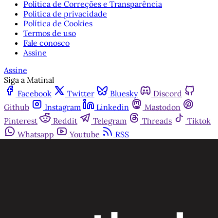
Política de Correções e Transparência
Política de privacidade
Política de Cookies
Termos de uso
Fale conosco
Assine
Assine
Siga a Matinal
Facebook
Twitter
Bluesky
Discord
Github
Instagram
Linkedin
Mastodon
Pinterest
Reddit
Telegram
Threads
Tiktok
Whatsapp
Youtube
RSS