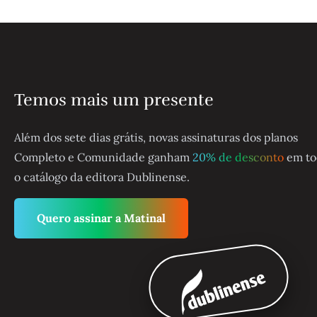
Temos mais um presente
Além dos sete dias grátis, novas assinaturas dos planos
Completo e Comunidade ganham
20% de desconto
em to
o catálogo da editora Dublinense.
Quero assinar a Matinal