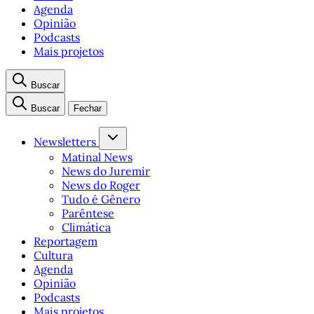
Agenda
Opinião
Podcasts
Mais projetos
Buscar
Buscar
Fechar
Newsletters
Matinal News
News do Juremir
News do Roger
Tudo é Gênero
Parêntese
Climática
Reportagem
Cultura
Agenda
Opinião
Podcasts
Mais projetos