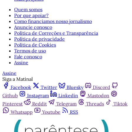
Quem somos
Por que apoiar?
Como financiamos nosso jornalismo
Anuncie conosco
Política de Correções e Transparência
Política de privacidade
Política de Cookies
Termos de uso
Fale conosco
Assine
Assine
Siga a Matinal
Facebook
Twitter
Bluesky
Discord
Github
Instagram
Linkedin
Mastodon
Pinterest
Reddit
Telegram
Threads
Tiktok
Whatsapp
Youtube
RSS