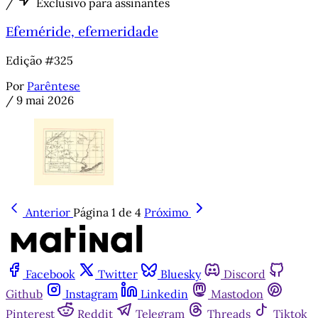
/
Exclusivo para assinantes
Efeméride, efemeridade
Edição #325
Por
Parêntese
/
9 mai 2026
Anterior
Página 1 de 4
Próximo
Facebook
Twitter
Bluesky
Discord
Github
Instagram
Linkedin
Mastodon
Pinterest
Reddit
Telegram
Threads
Tiktok