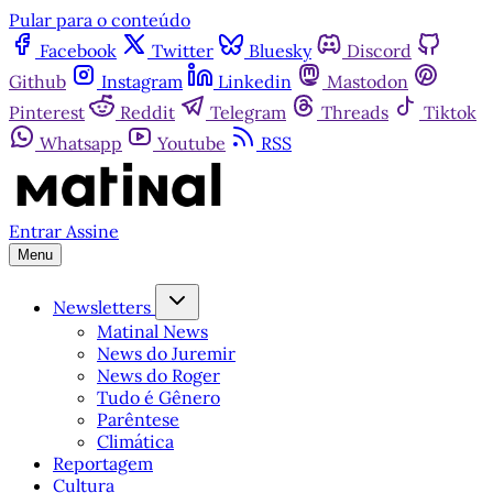
Pular para o conteúdo
Facebook
Twitter
Bluesky
Discord
Github
Instagram
Linkedin
Mastodon
Pinterest
Reddit
Telegram
Threads
Tiktok
Whatsapp
Youtube
RSS
Entrar
Assine
Menu
Newsletters
Matinal News
News do Juremir
News do Roger
Tudo é Gênero
Parêntese
Climática
Reportagem
Cultura