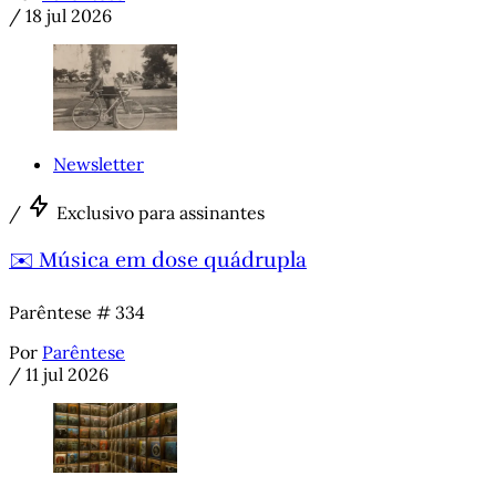
/
18 jul 2026
Newsletter
/
Exclusivo para assinantes
✉️ Música em dose quádrupla
Parêntese # 334
Por
Parêntese
/
11 jul 2026