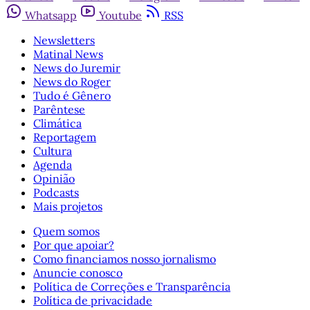
Whatsapp
Youtube
RSS
Newsletters
Matinal News
News do Juremir
News do Roger
Tudo é Gênero
Parêntese
Climática
Reportagem
Cultura
Agenda
Opinião
Podcasts
Mais projetos
Quem somos
Por que apoiar?
Como financiamos nosso jornalismo
Anuncie conosco
Política de Correções e Transparência
Política de privacidade