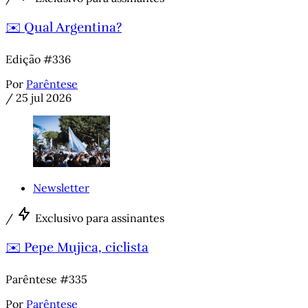
✉️ Qual Argentina?
Edição #336
Por
Parêntese
/
25 jul 2026
Newsletter
/
Exclusivo para assinantes
✉️ Pepe Mujica, ciclista
Parêntese #335
Por
Parêntese