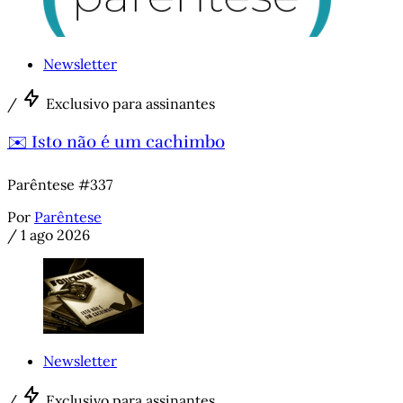
Newsletter
/
Exclusivo para assinantes
✉️ Isto não é um cachimbo
Parêntese #337
Por
Parêntese
/
1 ago 2026
Newsletter
/
Exclusivo para assinantes