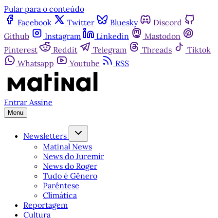
Pular para o conteúdo
Facebook
Twitter
Bluesky
Discord
Github
Instagram
Linkedin
Mastodon
Pinterest
Reddit
Telegram
Threads
Tiktok
Whatsapp
Youtube
RSS
Entrar
Assine
Menu
Newsletters
Matinal News
News do Juremir
News do Roger
Tudo é Gênero
Parêntese
Climática
Reportagem
Cultura