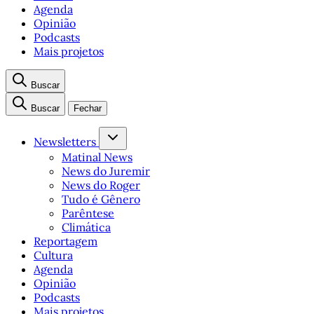
Agenda
Opinião
Podcasts
Mais projetos
Buscar
Buscar
Fechar
Newsletters
Matinal News
News do Juremir
News do Roger
Tudo é Gênero
Parêntese
Climática
Reportagem
Cultura
Agenda
Opinião
Podcasts
Mais projetos