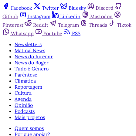
Facebook
Twitter
Bluesky
Discord
Github
Instagram
Linkedin
Mastodon
Pinterest
Reddit
Telegram
Threads
Tiktok
Whatsapp
Youtube
RSS
Newsletters
Matinal News
News do Juremir
News do Roger
Tudo é Gênero
Parêntese
Climática
Reportagem
Cultura
Agenda
Opinião
Podcasts
Mais projetos
Quem somos
Por que apoiar?