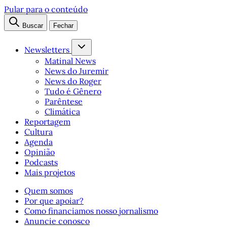
Pular para o conteúdo
Buscar
Fechar
Newsletters
Matinal News
News do Juremir
News do Roger
Tudo é Gênero
Parêntese
Climática
Reportagem
Cultura
Agenda
Opinião
Podcasts
Mais projetos
Quem somos
Por que apoiar?
Como financiamos nosso jornalismo
Anuncie conosco