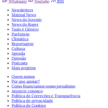
Whatsapp
Youtube
RSS
Newsletters
Matinal News
News do Juremir
News do Roger
Tudo é Gênero
Parêntese
Climática
Reportagem
Cultura
Agenda
Opinião
Podcasts
Mais projetos
Quem somos
Por que apoiar?
Como financiamos nosso jornalismo
Anuncie conosco
Política de Correções e Transparência
Política de privacidade
Política de Cookies