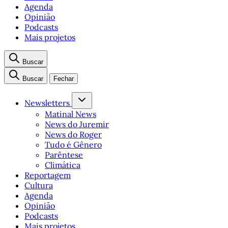
Agenda
Opinião
Podcasts
Mais projetos
Buscar
Buscar
Fechar
Newsletters
Matinal News
News do Juremir
News do Roger
Tudo é Gênero
Parêntese
Climática
Reportagem
Cultura
Agenda
Opinião
Podcasts
Mais projetos