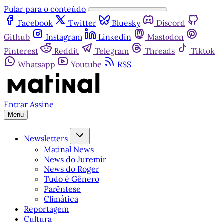
Pular para o conteúdo
Facebook
Twitter
Bluesky
Discord
Github
Instagram
Linkedin
Mastodon
Pinterest
Reddit
Telegram
Threads
Tiktok
Whatsapp
Youtube
RSS
Entrar
Assine
Menu
Newsletters
Matinal News
News do Juremir
News do Roger
Tudo é Gênero
Parêntese
Climática
Reportagem
Cultura