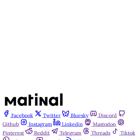
apenas para quem apoia a
Matinal
Assine agora
Já tem uma conta?
Entrar
Facebook
Twitter
Bluesky
Discord
Github
Instagram
Linkedin
Mastodon
Pinterest
Reddit
Telegram
Threads
Tiktok