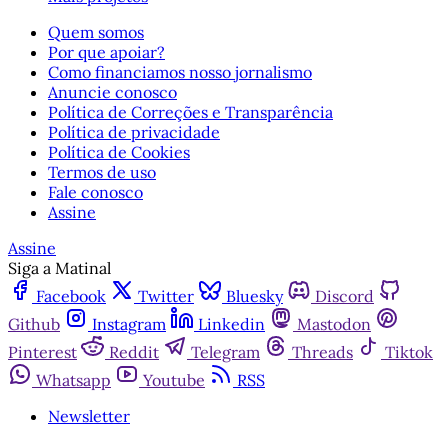
Quem somos
Por que apoiar?
Como financiamos nosso jornalismo
Anuncie conosco
Política de Correções e Transparência
Política de privacidade
Política de Cookies
Termos de uso
Fale conosco
Assine
Assine
Siga a Matinal
Facebook
Twitter
Bluesky
Discord
Github
Instagram
Linkedin
Mastodon
Pinterest
Reddit
Telegram
Threads
Tiktok
Whatsapp
Youtube
RSS
Newsletter