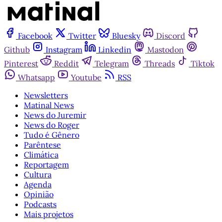
Facebook
Twitter
Bluesky
Discord
Github
Instagram
Linkedin
Mastodon
Pinterest
Reddit
Telegram
Threads
Tiktok
Whatsapp
Youtube
RSS
Newsletters
Matinal News
News do Juremir
News do Roger
Tudo é Gênero
Parêntese
Climática
Reportagem
Cultura
Agenda
Opinião
Podcasts
Mais projetos