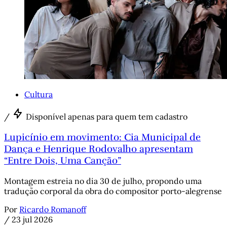
Cultura
/
Disponível apenas para quem tem cadastro
Lupicínio em movimento: Cia Municipal de
Dança e Henrique Rodovalho apresentam
“Entre Dois, Uma Canção”
Montagem estreia no dia 30 de julho, propondo uma
tradução corporal da obra do compositor porto-alegrense
Por
Ricardo Romanoff
/
23 jul 2026