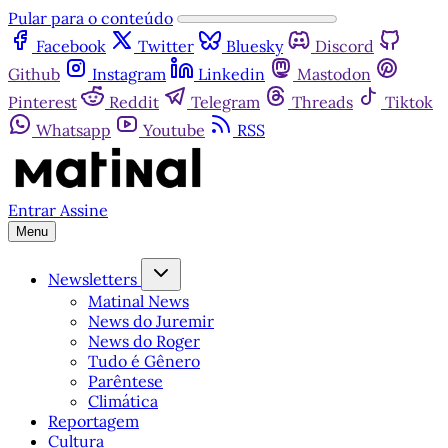
Pular para o conteúdo
Facebook
Twitter
Bluesky
Discord
Github
Instagram
Linkedin
Mastodon
Pinterest
Reddit
Telegram
Threads
Tiktok
Whatsapp
Youtube
RSS
Entrar
Assine
Menu
Newsletters
Matinal News
News do Juremir
News do Roger
Tudo é Gênero
Parêntese
Climática
Reportagem
Cultura