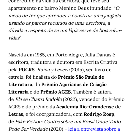
concretude na vida da escritora, que teve seu
apartamento no bairro Menino Deus inundado: “
O
medo de ter que aprender a construir uma jangada
usando os parcos recursos de uma escritora, a
dúvida a respeito de se um lápis serve de boia salva-
vidas
”.
Nascida em 1985, em Porto Alegre, Julia Dantas é
escritora, tradutora e doutora em Escrita Criativa
pela
PUCRS
.
Ruína y Leveza
(2015), seu livro de
estreia, foi finalista do
Prêmio São Paulo de
Literatura
, do
Prêmio Açorianos de Criação
Literária
e do
Prêmio AGES
. Também é autora
de
Ela se Chama Rodolfo
(2022), vencedor do Prêmio
AGES e do prêmio da
Academia Rio-Grandense de
Letras
, e foi coorganizadora, com
Rodrigo Rosp
,
de
Fake Fiction: Contos sobre um Brasil Onde Tudo
Pode Ser Verdade
(2020) –
leia a entrevista sobre a