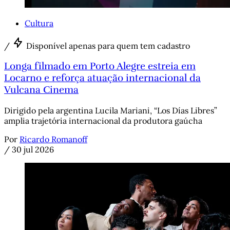
Cultura
/
Disponível apenas para quem tem cadastro
Longa filmado em Porto Alegre estreia em
Locarno e reforça atuação internacional da
Vulcana Cinema
Dirigido pela argentina Lucila Mariani, “Los Días Libres”
amplia trajetória internacional da produtora gaúcha
Por
Ricardo Romanoff
/
30 jul 2026