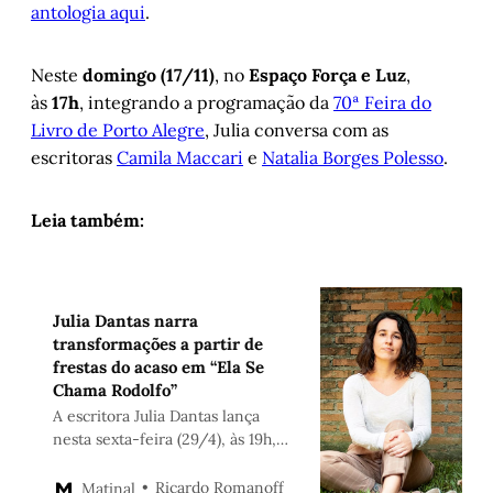
antologia aqui
.
Neste
domingo (17/11)
, no
Espaço Força e Luz
,
às
17h
, integrando a programação da
70ª Feira do
Livro de Porto Alegre
, Julia conversa com as
escritoras
Camila Maccari
e
Natalia Borges Polesso
.
Leia também:
Julia Dantas narra
transformações a partir de
frestas do acaso em “Ela Se
Chama Rodolfo”
A escritora Julia Dantas lança
nesta sexta-feira (29/4), às 19h,
na Livraria Taverna, o
romance Ela Se Chama
Ricardo Romanoff
Matinal