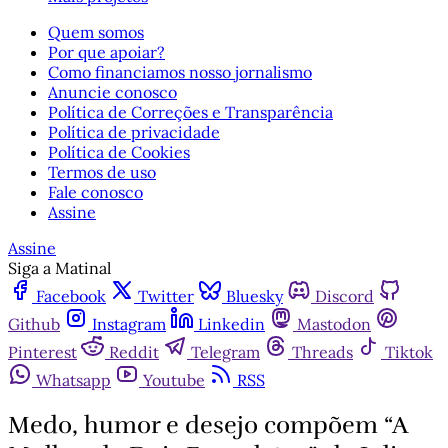
Quem somos
Por que apoiar?
Como financiamos nosso jornalismo
Anuncie conosco
Política de Correções e Transparência
Política de privacidade
Política de Cookies
Termos de uso
Fale conosco
Assine
Assine
Siga a Matinal
Facebook
Twitter
Bluesky
Discord
Github
Instagram
Linkedin
Mastodon
Pinterest
Reddit
Telegram
Threads
Tiktok
Whatsapp
Youtube
RSS
Medo, humor e desejo compõem “A