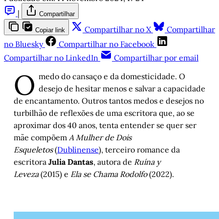
|
Compartilhar
Compartilhar no X
Compartilhar
Copiar link
no Bluesky
Compartilhar no Facebook
Compartilhar no LinkedIn
Compartilhar por email
O
medo do cansaço e da domesticidade. O
desejo de hesitar menos e salvar a capacidade
de encantamento. Outros tantos medos e desejos no
turbilhão de reflexões de uma escritora que, ao se
aproximar dos 40 anos, tenta entender se quer ser
mãe compõem
A Mulher de Dois
Esqueletos
(
Dublinense
), terceiro romance da
escritora
Julia Dantas
, autora de
Ruína y
Leveza
(2015) e
Ela se Chama Rodolfo
(2022).