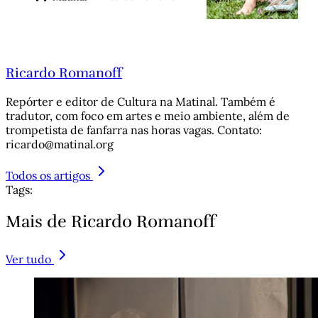
Rodolfo (DBA Editora). O título da
obra faz referência ao nome de
uma tartaruga encontrada pelo
protagonista, Murilo, que
percorre Porto Alegre de norte a
Ricardo Romanoff
sul em busca de alguém que
Repórter e editor de Cultura na Matinal. Também é
tradutor, com foco em artes e meio ambiente, além de
trompetista de fanfarra nas horas vagas. Contato:
ricardo@matinal.org
Todos os artigos
Tags:
Mais de Ricardo Romanoff
Ver tudo