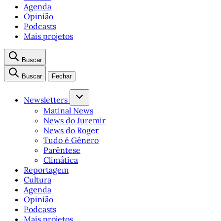
Agenda
Opinião
Podcasts
Mais projetos
Buscar
Buscar
Fechar
Newsletters
Matinal News
News do Juremir
News do Roger
Tudo é Gênero
Parêntese
Climática
Reportagem
Cultura
Agenda
Opinião
Podcasts
Mais projetos