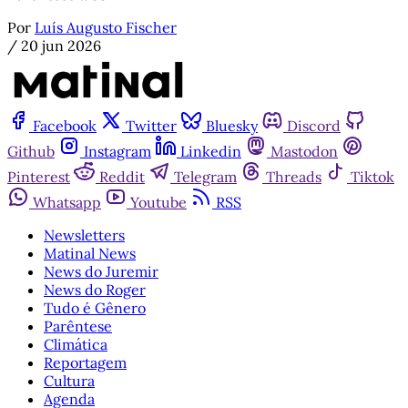
Por
Luís Augusto Fischer
/
20 jun 2026
Facebook
Twitter
Bluesky
Discord
Github
Instagram
Linkedin
Mastodon
Pinterest
Reddit
Telegram
Threads
Tiktok
Whatsapp
Youtube
RSS
Newsletters
Matinal News
News do Juremir
News do Roger
Tudo é Gênero
Parêntese
Climática
Reportagem
Cultura
Agenda