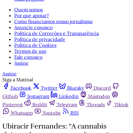
Quem somos
Por que apoiar?
Como financiamos nosso jornalismo
Anuncie conosco
Política de Correções e Transparência
Política de privacidade
Política de Cookies
Termos de uso
Fale conosco
Assine
Assine
Siga a Matinal
Facebook
Twitter
Bluesky
Discord
Github
Instagram
Linkedin
Mastodon
Pinterest
Reddit
Telegram
Threads
Tiktok
Whatsapp
Youtube
RSS
Ubiracir Fernandes: “A cannabis