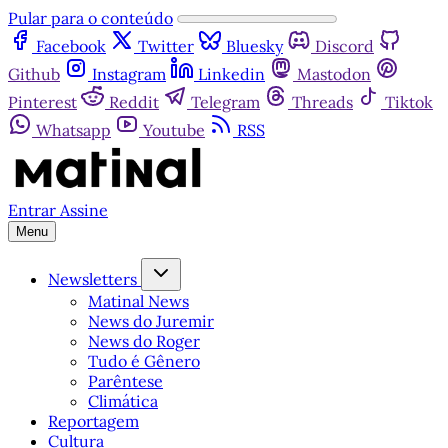
Pular para o conteúdo
Facebook
Twitter
Bluesky
Discord
Github
Instagram
Linkedin
Mastodon
Pinterest
Reddit
Telegram
Threads
Tiktok
Whatsapp
Youtube
RSS
Entrar
Assine
Menu
Newsletters
Matinal News
News do Juremir
News do Roger
Tudo é Gênero
Parêntese
Climática
Reportagem
Cultura