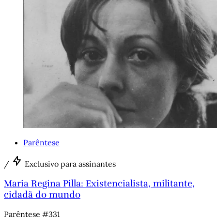
Parêntese
/
Exclusivo para assinantes
Maria Regina Pilla: Existencialista, militante,
cidadã do mundo
Parêntese #331