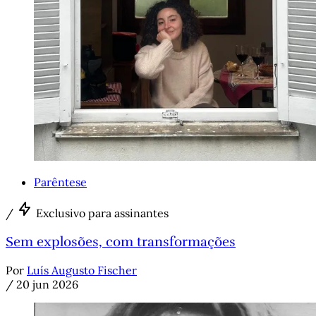
Parêntese
/
Exclusivo para assinantes
Sem explosões, com transformações
Por
Luís Augusto Fischer
/
20 jun 2026