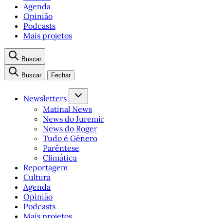
Agenda
Opinião
Podcasts
Mais projetos
Buscar
Buscar
Fechar
Newsletters
Matinal News
News do Juremir
News do Roger
Tudo é Gênero
Parêntese
Climática
Reportagem
Cultura
Agenda
Opinião
Podcasts
Mais projetos