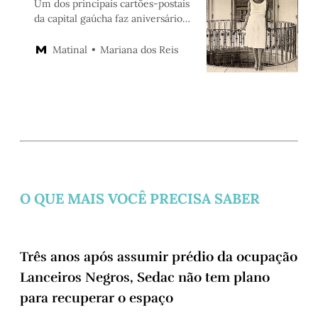
Um dos principais cartões-postais
da capital gaúcha faz aniversário
neste sábado (27); no domingo
(28), o Multipalco recebe o
Mariana dos Reis
Matinal
público com atividades
O QUE MAIS VOCÊ PRECISA SABER
Três anos após assumir prédio da ocupação
Lanceiros Negros, Sedac não tem plano
para recuperar o espaço