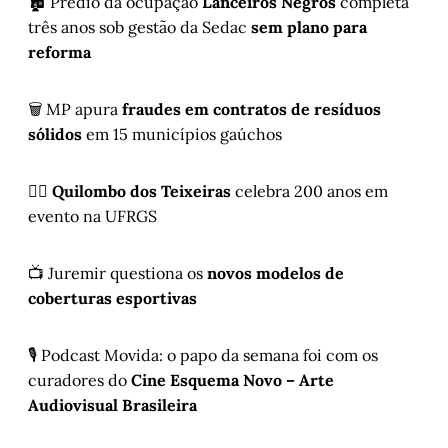
🏚️ Prédio da ocupação
Lanceiros Negros
completa
três anos sob gestão da Sedac
sem plano para
reforma
🗑️ MP apura
fraudes em contratos de resíduos
sólidos
em 15 municípios gaúchos
✊🏿
Quilombo dos Teixeiras
celebra 200 anos em
evento na UFRGS
📺 Juremir questiona os
novos modelos de
coberturas esportivas
🎙️ Podcast Movida: o papo da semana foi com os
curadores do
Cine Esquema Novo – Arte
Audiovisual Brasileira