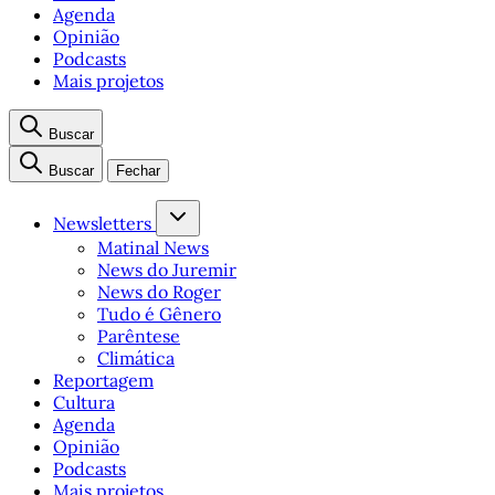
Agenda
Opinião
Podcasts
Mais projetos
Buscar
Buscar
Fechar
Newsletters
Matinal News
News do Juremir
News do Roger
Tudo é Gênero
Parêntese
Climática
Reportagem
Cultura
Agenda
Opinião
Podcasts
Mais projetos