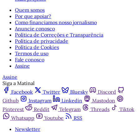
Quem somos
Por que apoiar?
Como financiamos nosso jornalismo
Anuncie conosco
Política de Correções e Transparência
Política de privacidade
Política de Cookies
Termos de uso
Fale conosco
Assine
Assine
Siga a Matinal
Facebook
Twitter
Bluesky
Discord
Github
Instagram
Linkedin
Mastodon
Pinterest
Reddit
Telegram
Threads
Tiktok
Whatsapp
Youtube
RSS
Newsletter