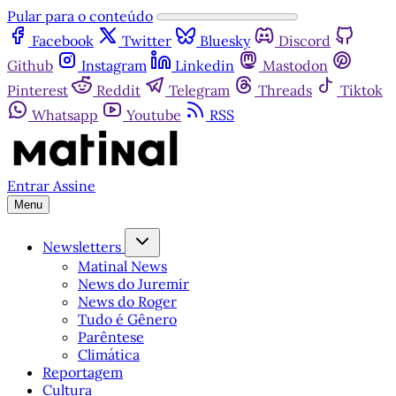
Pular para o conteúdo
Facebook
Twitter
Bluesky
Discord
Github
Instagram
Linkedin
Mastodon
Pinterest
Reddit
Telegram
Threads
Tiktok
Whatsapp
Youtube
RSS
Entrar
Assine
Menu
Newsletters
Matinal News
News do Juremir
News do Roger
Tudo é Gênero
Parêntese
Climática
Reportagem
Cultura