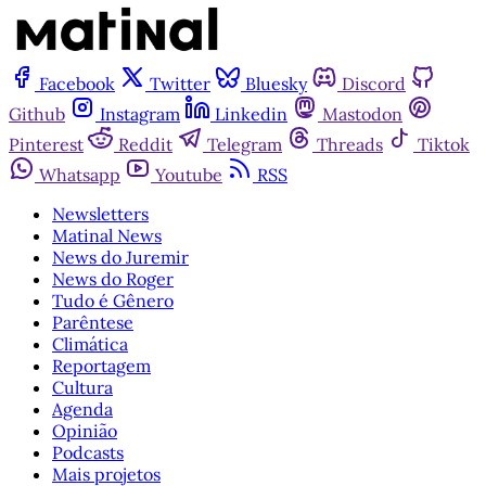
Facebook
Twitter
Bluesky
Discord
Github
Instagram
Linkedin
Mastodon
Pinterest
Reddit
Telegram
Threads
Tiktok
Whatsapp
Youtube
RSS
Newsletters
Matinal News
News do Juremir
News do Roger
Tudo é Gênero
Parêntese
Climática
Reportagem
Cultura
Agenda
Opinião
Podcasts
Mais projetos