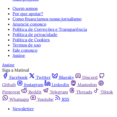
Quem somos
Por que apoiar?
Como financiamos nosso jornalismo
Anuncie conosco
Política de Correções e Transparência
Política de privacidade
Política de Cookies
Termos de uso
Fale conosco
Assine
Assine
Siga a Matinal
Facebook
Twitter
Bluesky
Discord
Github
Instagram
Linkedin
Mastodon
Pinterest
Reddit
Telegram
Threads
Tiktok
Whatsapp
Youtube
RSS
Newsletter