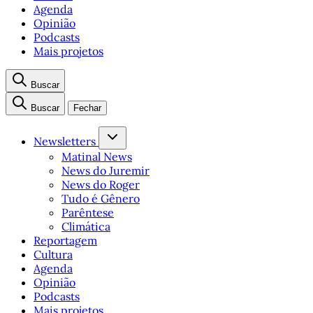
Agenda
Opinião
Podcasts
Mais projetos
Buscar
Buscar
Fechar
Newsletters
Matinal News
News do Juremir
News do Roger
Tudo é Gênero
Parêntese
Climática
Reportagem
Cultura
Agenda
Opinião
Podcasts
Mais projetos