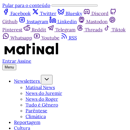
Pular para o conteúdo
Facebook
Twitter
Bluesky
Discord
Github
Instagram
Linkedin
Mastodon
Pinterest
Reddit
Telegram
Threads
Tiktok
Whatsapp
Youtube
RSS
Entrar
Assine
Menu
Newsletters
Matinal News
News do Juremir
News do Roger
Tudo é Gênero
Parêntese
Climática
Reportagem
Cultura