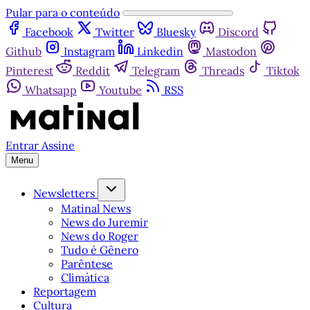
Pular para o conteúdo
Facebook
Twitter
Bluesky
Discord
Github
Instagram
Linkedin
Mastodon
Pinterest
Reddit
Telegram
Threads
Tiktok
Whatsapp
Youtube
RSS
Entrar
Assine
Menu
Newsletters
Matinal News
News do Juremir
News do Roger
Tudo é Gênero
Parêntese
Climática
Reportagem
Cultura