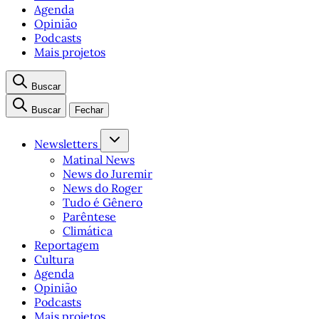
Agenda
Opinião
Podcasts
Mais projetos
Buscar
Buscar
Fechar
Newsletters
Matinal News
News do Juremir
News do Roger
Tudo é Gênero
Parêntese
Climática
Reportagem
Cultura
Agenda
Opinião
Podcasts
Mais projetos