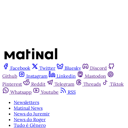
Já tem uma conta?
Entrar
Facebook
Twitter
Bluesky
Discord
Github
Instagram
Linkedin
Mastodon
Pinterest
Reddit
Telegram
Threads
Tiktok
Whatsapp
Youtube
RSS
Newsletters
Matinal News
News do Juremir
News do Roger
Tudo é Gênero