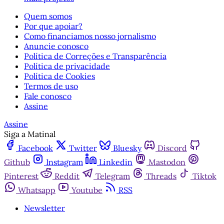
Quem somos
Por que apoiar?
Como financiamos nosso jornalismo
Anuncie conosco
Política de Correções e Transparência
Política de privacidade
Política de Cookies
Termos de uso
Fale conosco
Assine
Assine
Siga a Matinal
Facebook
Twitter
Bluesky
Discord
Github
Instagram
Linkedin
Mastodon
Pinterest
Reddit
Telegram
Threads
Tiktok
Whatsapp
Youtube
RSS
Newsletter