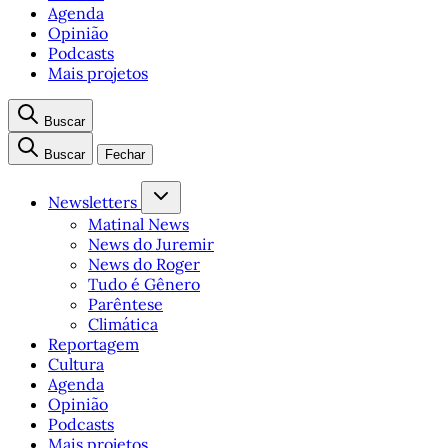
Agenda
Opinião
Podcasts
Mais projetos
Buscar
Buscar
Fechar
Newsletters
Matinal News
News do Juremir
News do Roger
Tudo é Gênero
Parêntese
Climática
Reportagem
Cultura
Agenda
Opinião
Podcasts
Mais projetos