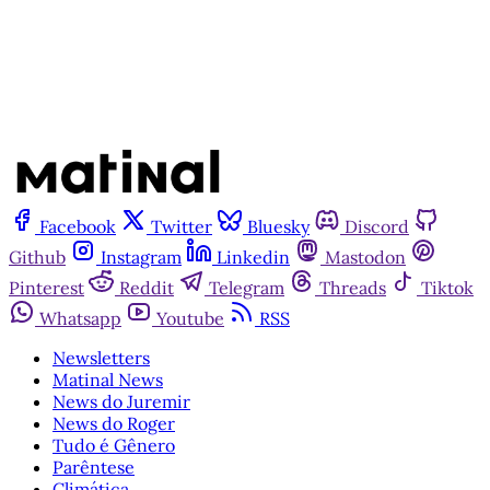
Já tem uma conta?
Entrar
Facebook
Twitter
Bluesky
Discord
Github
Instagram
Linkedin
Mastodon
Pinterest
Reddit
Telegram
Threads
Tiktok
Whatsapp
Youtube
RSS
Newsletters
Matinal News
News do Juremir
News do Roger
Tudo é Gênero
Parêntese
Climática