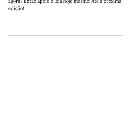
agora? Então apoie e leia hoje mesmo! Até a próxima
edição!
Este post está disponível
apenas para quem apoia a
Matinal
Assine agora