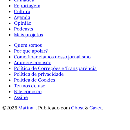
Reportagem
Cultura
Agenda
Opinião
Podcasts
Mais projetos
Quem somos
Por que apoiar?
Como financiamos nosso jornalismo
Anuncie conosco
Política de Correções e Transparência
Política de privacidade
Política de Cookies
Termos de uso
Fale conosco
Assine
©2026
Matinal
.
Publicado com
Ghost
&
Gazet
.