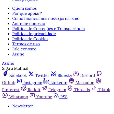
Quem somos
Por que apoiar?
Como financiamos nosso jornalismo
Anuncie conosco
Política de Correções e Transparência
Política de privacidade
Política de Cookies
Termos de uso
Fale conosco
Assine
Assine
Siga a Matinal
Facebook
Twitter
Bluesky
Discord
Github
Instagram
Linkedin
Mastodon
Pinterest
Reddit
Telegram
Threads
Tiktok
Whatsapp
Youtube
RSS
Newsletter