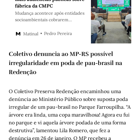
fábrica da CMPC
Mudança acontece após entidades
socioambientais cobrarem
debates em Porto Alegre. Órgão
vai avaliar pedidos depois de 13 de
Pedro Pereira
Matinal
fevereiro
Coletivo denuncia ao MP-RS possível
irregularidade em poda de pau-brasil na
Redenção
O Coletivo Preserva Redenção encaminhou uma
denúncia ao Ministério Público sobre suposta poda
irregular de um pau-brasil no Parque Farroupilha. “A
árvore era linda, uma copa maravilhosa! Agora eu fui
no parque e vi aquela árvore podada de uma forma
destrutiva”, lamentou Lila Romero, que fez a
denúncia em 26 de janeiro. O MP recebeu a