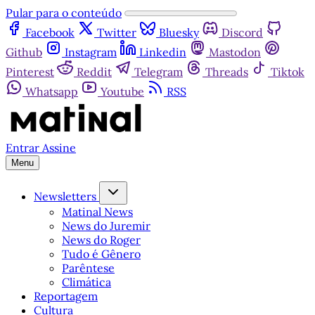
Pular para o conteúdo
Facebook
Twitter
Bluesky
Discord
Github
Instagram
Linkedin
Mastodon
Pinterest
Reddit
Telegram
Threads
Tiktok
Whatsapp
Youtube
RSS
Entrar
Assine
Menu
Newsletters
Matinal News
News do Juremir
News do Roger
Tudo é Gênero
Parêntese
Climática
Reportagem
Cultura