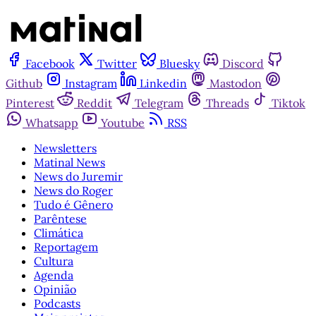
Facebook
Twitter
Bluesky
Discord
Github
Instagram
Linkedin
Mastodon
Pinterest
Reddit
Telegram
Threads
Tiktok
Whatsapp
Youtube
RSS
Newsletters
Matinal News
News do Juremir
News do Roger
Tudo é Gênero
Parêntese
Climática
Reportagem
Cultura
Agenda
Opinião
Podcasts