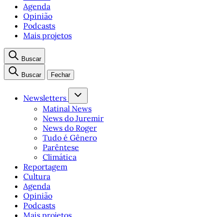
Agenda
Opinião
Podcasts
Mais projetos
Buscar
Buscar
Fechar
Newsletters
Matinal News
News do Juremir
News do Roger
Tudo é Gênero
Parêntese
Climática
Reportagem
Cultura
Agenda
Opinião
Podcasts
Mais projetos