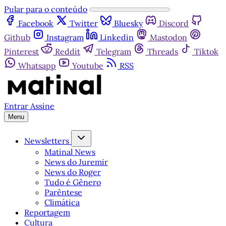
Pular para o conteúdo
Facebook
Twitter
Bluesky
Discord
Github
Instagram
Linkedin
Mastodon
Pinterest
Reddit
Telegram
Threads
Tiktok
Whatsapp
Youtube
RSS
Entrar
Assine
Menu
Newsletters
Matinal News
News do Juremir
News do Roger
Tudo é Gênero
Parêntese
Climática
Reportagem
Cultura