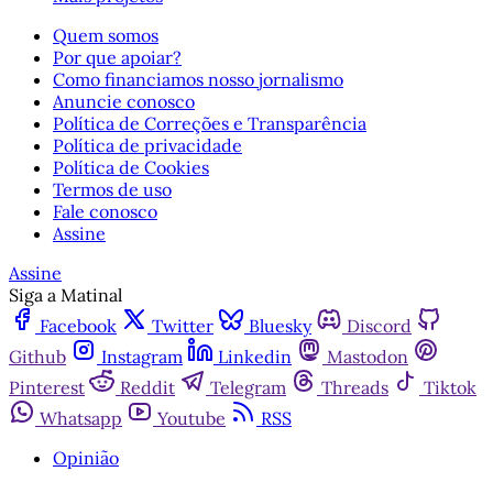
Quem somos
Por que apoiar?
Como financiamos nosso jornalismo
Anuncie conosco
Política de Correções e Transparência
Política de privacidade
Política de Cookies
Termos de uso
Fale conosco
Assine
Assine
Siga a Matinal
Facebook
Twitter
Bluesky
Discord
Github
Instagram
Linkedin
Mastodon
Pinterest
Reddit
Telegram
Threads
Tiktok
Whatsapp
Youtube
RSS
Opinião