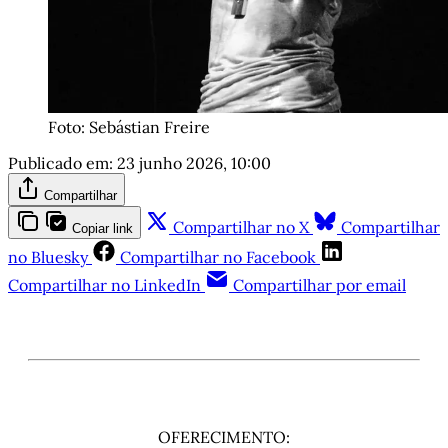
Foto: Sebástian Freire
Publicado em:
23 junho 2026, 10:00
Compartilhar
Compartilhar no X
Compartilhar
Copiar link
no Bluesky
Compartilhar no Facebook
Compartilhar no LinkedIn
Compartilhar por email
OFERECIMENTO: