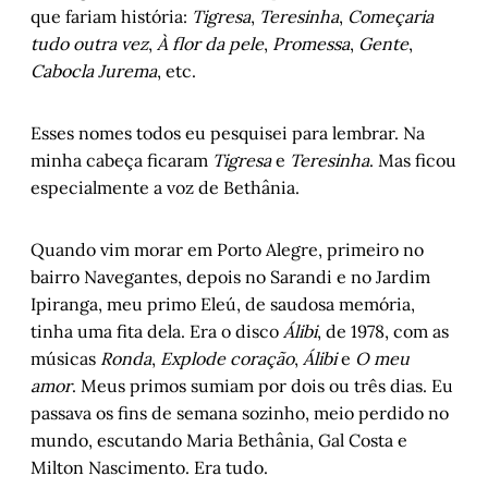
que fariam história:
Tigresa
,
Teresinha
,
Começaria
tudo outra vez
,
À flor da pele
,
Promessa
,
Gente
,
Cabocla Jurema
, etc.
Esses nomes todos eu pesquisei para lembrar. Na
minha cabeça ficaram
Tigresa
e
Teresinha
. Mas ficou
especialmente a voz de Bethânia.
Quando vim morar em Porto Alegre, primeiro no
bairro Navegantes, depois no Sarandi e no Jardim
Ipiranga, meu primo Eleú, de saudosa memória,
tinha uma fita dela. Era o disco
Álibi
, de 1978, com as
músicas
Ronda
,
Explode coração
,
Álibi
e
O meu
amor
. Meus primos sumiam por dois ou três dias. Eu
passava os fins de semana sozinho, meio perdido no
mundo, escutando Maria Bethânia, Gal Costa e
Milton Nascimento. Era tudo.