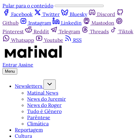
Pular para o conteúdo
Facebook
Twitter
Bluesky
Discord
Github
Instagram
Linkedin
Mastodon
Pinterest
Reddit
Telegram
Threads
Tiktok
Whatsapp
Youtube
RSS
Entrar
Assine
Menu
Newsletters
Matinal News
News do Juremir
News do Roger
Tudo é Gênero
Parêntese
Climática
Reportagem
Cultura