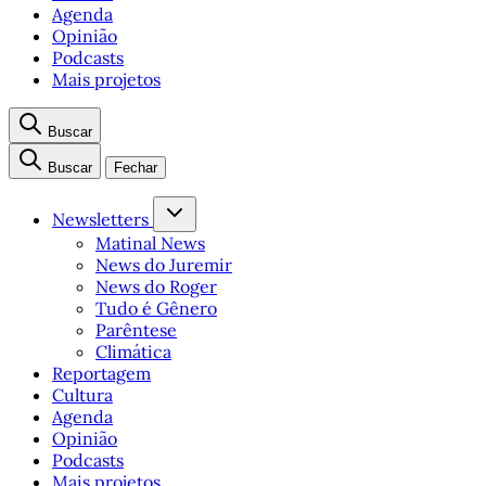
Agenda
Opinião
Podcasts
Mais projetos
Buscar
Buscar
Fechar
Newsletters
Matinal News
News do Juremir
News do Roger
Tudo é Gênero
Parêntese
Climática
Reportagem
Cultura
Agenda
Opinião
Podcasts
Mais projetos