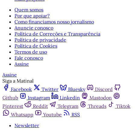
Quem somos
Por que apoiar?
Como financiamos nosso jornalismo
Anuncie conosco
Política de Correções e Transparência
Política de privacidade
Política de Cookies
Termos de uso
Fale conosco
Assine
Assine
Siga a Matinal
Facebook
Twitter
Bluesky
Discord
Github
Instagram
Linkedin
Mastodon
Pinterest
Reddit
Telegram
Threads
Tiktok
Whatsapp
Youtube
RSS
Newsletter