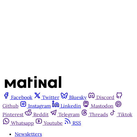
Matinal
Assine agora
Já tem uma conta?
Entrar
Facebook
Twitter
Bluesky
Discord
Github
Instagram
Linkedin
Mastodon
Pinterest
Reddit
Telegram
Threads
Tiktok
Whatsapp
Youtube
RSS
Newsletters