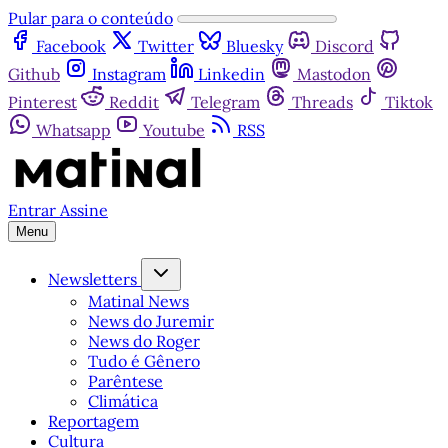
Pular para o conteúdo
Facebook
Twitter
Bluesky
Discord
Github
Instagram
Linkedin
Mastodon
Pinterest
Reddit
Telegram
Threads
Tiktok
Whatsapp
Youtube
RSS
Entrar
Assine
Menu
Newsletters
Matinal News
News do Juremir
News do Roger
Tudo é Gênero
Parêntese
Climática
Reportagem
Cultura