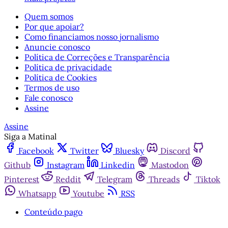
Quem somos
Por que apoiar?
Como financiamos nosso jornalismo
Anuncie conosco
Política de Correções e Transparência
Política de privacidade
Política de Cookies
Termos de uso
Fale conosco
Assine
Assine
Siga a Matinal
Facebook
Twitter
Bluesky
Discord
Github
Instagram
Linkedin
Mastodon
Pinterest
Reddit
Telegram
Threads
Tiktok
Whatsapp
Youtube
RSS
Conteúdo pago