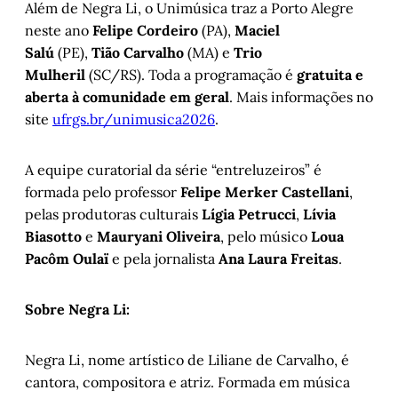
Além de Negra Li, o Unimúsica traz a Porto Alegre
neste ano
Felipe Cordeiro
(PA),
Maciel
Salú
(PE),
Tião Carvalho
(MA) e
Trio
Mulheril
(SC/RS). Toda a programação é
gratuita e
aberta à comunidade em geral
. Mais informações no
site
ufrgs.br/unimusica2026
.
A equipe curatorial da série “entreluzeiros” é
formada pelo professor
Felipe Merker Castellani
,
pelas produtoras culturais
Lígia Petrucci
,
Lívia
Biasotto
e
Mauryani Oliveira
, pelo músico
Loua
Pacôm Oulaï
e pela jornalista
Ana Laura Freitas
.
Sobre Negra Li:
Negra Li, nome artístico de Liliane de Carvalho, é
cantora, compositora e atriz. Formada em música