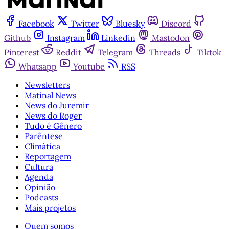
Facebook
Twitter
Bluesky
Discord
Github
Instagram
Linkedin
Mastodon
Pinterest
Reddit
Telegram
Threads
Tiktok
Whatsapp
Youtube
RSS
Newsletters
Matinal News
News do Juremir
News do Roger
Tudo é Gênero
Parêntese
Climática
Reportagem
Cultura
Agenda
Opinião
Podcasts
Mais projetos
Quem somos