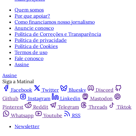
Quem somos
Por que apoiar?
Como financiamos nosso jornalismo
Anuncie conosco
Política de Correções e Transparência
Política de privacidade
Política de Cookies
Termos de uso
Fale conosco
Assine
Assine
Siga a Matinal
Facebook
Twitter
Bluesky
Discord
Github
Instagram
Linkedin
Mastodon
Pinterest
Reddit
Telegram
Threads
Tiktok
Whatsapp
Youtube
RSS
Newsletter