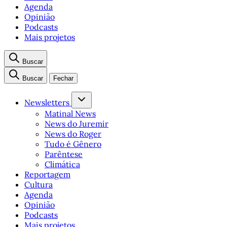
Agenda
Opinião
Podcasts
Mais projetos
Buscar
Buscar
Fechar
Newsletters
Matinal News
News do Juremir
News do Roger
Tudo é Gênero
Parêntese
Climática
Reportagem
Cultura
Agenda
Opinião
Podcasts
Mais projetos