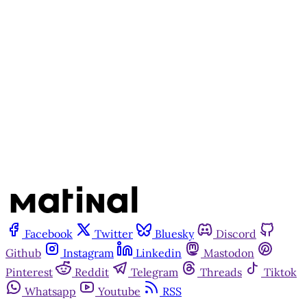
Matinal
Assine agora
Já tem uma conta?
Entrar
Facebook
Twitter
Bluesky
Discord
Github
Instagram
Linkedin
Mastodon
Pinterest
Reddit
Telegram
Threads
Tiktok
Whatsapp
Youtube
RSS