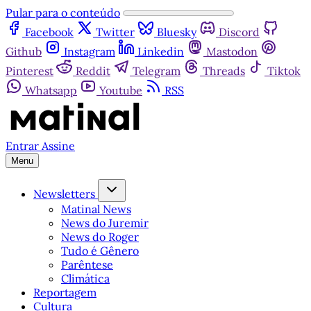
Pular para o conteúdo
Facebook
Twitter
Bluesky
Discord
Github
Instagram
Linkedin
Mastodon
Pinterest
Reddit
Telegram
Threads
Tiktok
Whatsapp
Youtube
RSS
Entrar
Assine
Menu
Newsletters
Matinal News
News do Juremir
News do Roger
Tudo é Gênero
Parêntese
Climática
Reportagem
Cultura