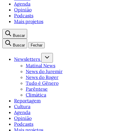
Agenda
Opinião
Podcasts
Mais projetos
Buscar
Buscar
Fechar
Newsletters
Matinal News
News do Juremir
News do Roger
Tudo é Gênero
Parêntese
Climática
Reportagem
Cultura
Agenda
Opinião
Podcasts
Mais projetos