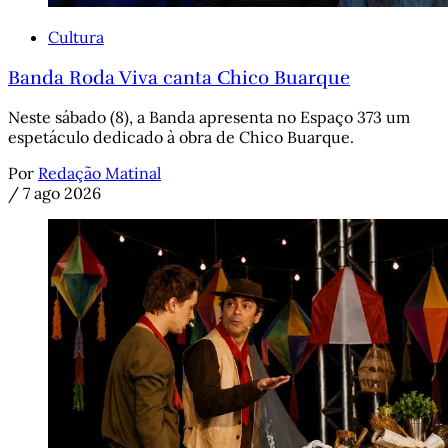
Cultura
Banda Roda Viva canta Chico Buarque
Neste sábado (8), a Banda apresenta no Espaço 373 um
espetáculo dedicado à obra de Chico Buarque.
Por
Redação Matinal
/
7 ago 2026