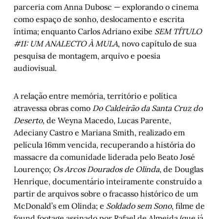
parceria com Anna Dubosc — explorando o cinema
como espaço de sonho, deslocamento e escrita
íntima; enquanto Carlos Adriano exibe
SEM TÍTULO
#11: UM ANALECTO À MULA
, novo capítulo de sua
pesquisa de montagem, arquivo e poesia
audiovisual.
A relação entre memória, território e política
atravessa obras como
Do Caldeirão da Santa Cruz do
Deserto
, de Weyna Macedo, Lucas Parente,
Adeciany Castro e Mariana Smith, realizado em
película 16mm vencida, recuperando a história do
massacre da comunidade liderada pelo Beato José
Lourenço;
Os Arcos Dourados de Olinda
, de Douglas
Henrique, documentário inteiramente construído a
partir de arquivos sobre o fracasso histórico de um
McDonald’s em Olinda; e
Soldado sem Sono
, filme de
found footage assinado por Rafael de Almeida (que já