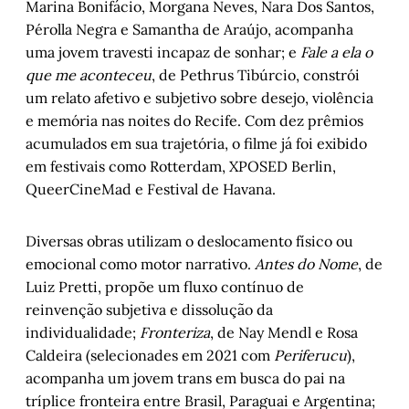
Marina Bonifácio, Morgana Neves, Nara Dos Santos,
Pérolla Negra e Samantha de Araújo, acompanha
uma jovem travesti incapaz de sonhar; e
Fale a ela o
que me aconteceu
, de Pethrus Tibúrcio, constrói
um relato afetivo e subjetivo sobre desejo, violência
e memória nas noites do Recife. Com dez prêmios
acumulados em sua trajetória, o filme já foi exibido
em festivais como Rotterdam, XPOSED Berlin,
QueerCineMad e Festival de Havana.
Diversas obras utilizam o deslocamento físico ou
emocional como motor narrativo.
Antes do Nome
, de
Luiz Pretti, propõe um fluxo contínuo de
reinvenção subjetiva e dissolução da
individualidade;
Fronteriza
, de Nay Mendl e Rosa
Caldeira (selecionades em 2021 com
Periferucu
),
acompanha um jovem trans em busca do pai na
tríplice fronteira entre Brasil, Paraguai e Argentina;