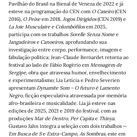
Pavilhão do Brasil na Bienal de Veneza de 2022 e já
esteve na programação do CEN com
O Caseiro
(CEN
2016),
O Peixe
em 2018,
Jogos Dirigidos
(CEN 2019) e
La Joie Musculaire e Columbófilos
em 2025,
participa com os trabalhos
Sorelle Senza Nome
e
Jangadeiros e Canoeiros
, aprofundando sua
investigação entre corpo, performance, imagem e
fabulação política; Jean-Claude Bernardet retorna ao
festival ao lado de Fábio Rogério em
Mensagem de
Sergipe
, obra que atravessa humor, envelhecimento
e experimentalismo; Lia Letícia e Pedro Severien
apresentam
Dynamite Som – O futuro é Lamento
Negro
, ficção especulativa atravessada por memória
afro-brasileira e musicalidade. Lia já esteve nas
edições de 2025, 2021 e 2019 do festival, com as
produções
Mar de Dentro, Per Capita
e
Thinya
.
Gustavo Jahn integra a seleção com dois trabalhos —
Em Busca de S
e
Extra-Campo, As Sombras
, este em