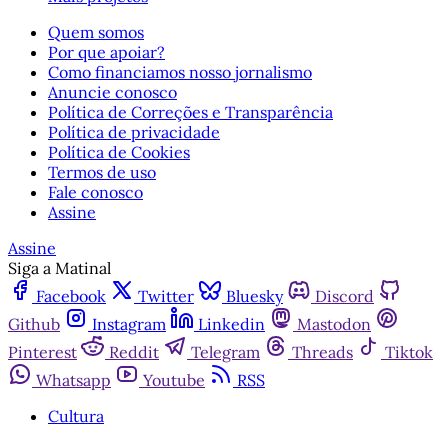
Quem somos
Por que apoiar?
Como financiamos nosso jornalismo
Anuncie conosco
Política de Correções e Transparência
Política de privacidade
Política de Cookies
Termos de uso
Fale conosco
Assine
Assine
Siga a Matinal
Facebook
Twitter
Bluesky
Discord
Github
Instagram
Linkedin
Mastodon
Pinterest
Reddit
Telegram
Threads
Tiktok
Whatsapp
Youtube
RSS
Cultura