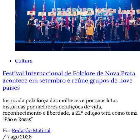
Cultura
Festival Internacional de Folclore de Nova Prata
acontece em setembro e reúne grupos de nove
países
Inspirada pela força das mulheres e por suas lutas
históricas por melhores condições de vida,
reconhecimento e liberdade, a 22ª edição terá como tema
“Pão e Rosas”
Por
Redação Matinal
/
7 ago 2026