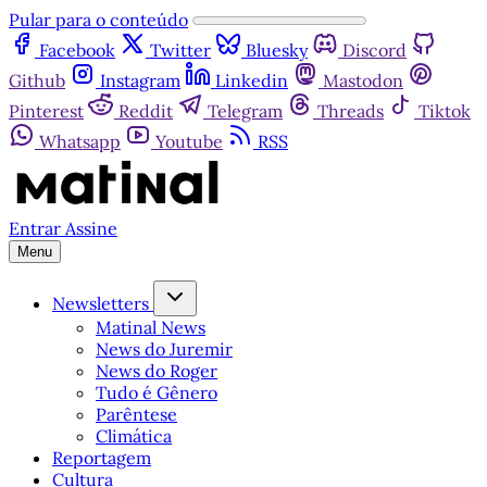
Pular para o conteúdo
Facebook
Twitter
Bluesky
Discord
Github
Instagram
Linkedin
Mastodon
Pinterest
Reddit
Telegram
Threads
Tiktok
Whatsapp
Youtube
RSS
Entrar
Assine
Menu
Newsletters
Matinal News
News do Juremir
News do Roger
Tudo é Gênero
Parêntese
Climática
Reportagem
Cultura