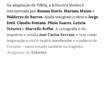
Na adaptação de Villela, a feiticeira Medea é
interpretada por
Rosana Stavis
,
Mariana Muniz
e
Walderez de Barros
. Ainda integram o elenco
Jorge
Emil
,
Claudio Fontana
,
Plínio Soares
,
Letícia
Teixeira
e
Marcello Boffat
. A cenografia é do
arquiteto e artista
José Carlos Serroni
, e tem como
inspiração o circo-teatro mambembe e o palácio de
Creonte – mencionado também na tragédia
Antígonas
, de
Sófocles
.
Este post é aberto e está
disponível para quem tem
cadastro gratuito no site da
Matinal