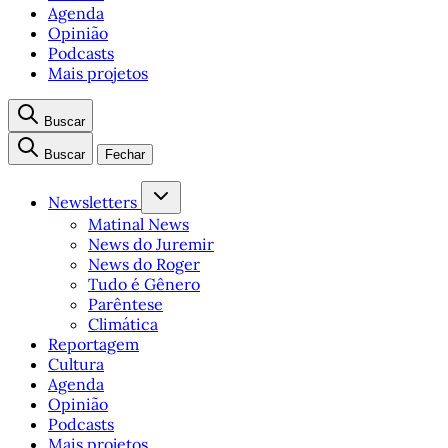
Agenda
Opinião
Podcasts
Mais projetos
Buscar
Buscar
Fechar
Newsletters
Matinal News
News do Juremir
News do Roger
Tudo é Gênero
Parêntese
Climática
Reportagem
Cultura
Agenda
Opinião
Podcasts
Mais projetos