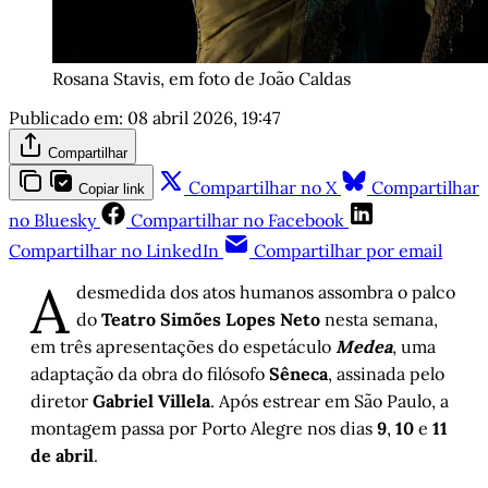
Rosana Stavis, em foto de João Caldas
Publicado em:
08 abril 2026, 19:47
Compartilhar
Compartilhar no X
Compartilhar
Copiar link
no Bluesky
Compartilhar no Facebook
Compartilhar no LinkedIn
Compartilhar por email
A
desmedida dos atos humanos assombra o palco
do
Teatro Simões Lopes Neto
nesta semana,
em três apresentações do espetáculo
Medea
, uma
adaptação da obra do filósofo
Sêneca
, assinada pelo
diretor
Gabriel Villela
. Após estrear em São Paulo, a
montagem passa por Porto Alegre nos dias
9
,
10
e
11
de abril
.