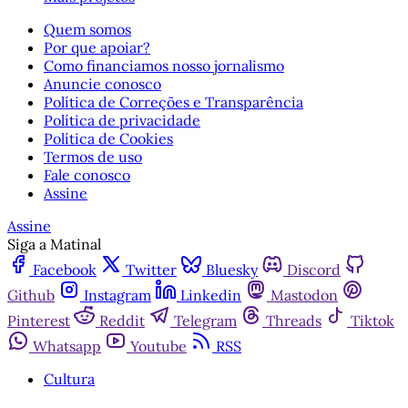
Quem somos
Por que apoiar?
Como financiamos nosso jornalismo
Anuncie conosco
Política de Correções e Transparência
Política de privacidade
Política de Cookies
Termos de uso
Fale conosco
Assine
Assine
Siga a Matinal
Facebook
Twitter
Bluesky
Discord
Github
Instagram
Linkedin
Mastodon
Pinterest
Reddit
Telegram
Threads
Tiktok
Whatsapp
Youtube
RSS
Cultura