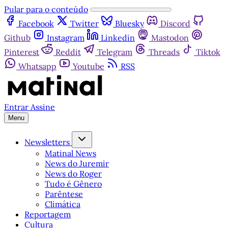
Pular para o conteúdo
Facebook
Twitter
Bluesky
Discord
Github
Instagram
Linkedin
Mastodon
Pinterest
Reddit
Telegram
Threads
Tiktok
Whatsapp
Youtube
RSS
Entrar
Assine
Menu
Newsletters
Matinal News
News do Juremir
News do Roger
Tudo é Gênero
Parêntese
Climática
Reportagem
Cultura