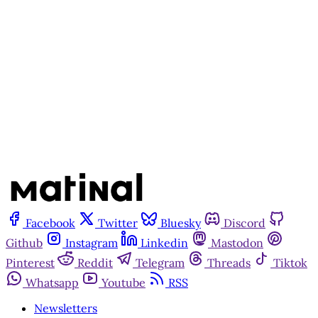
Inscreva-se gratuitamente
Já tem uma conta?
Entrar
Facebook
Twitter
Bluesky
Discord
Github
Instagram
Linkedin
Mastodon
Pinterest
Reddit
Telegram
Threads
Tiktok
Whatsapp
Youtube
RSS
Newsletters