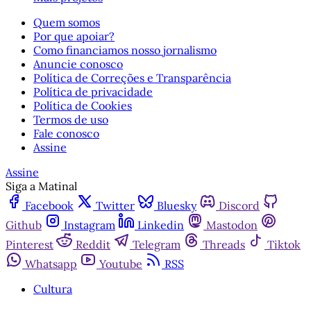
Quem somos
Por que apoiar?
Como financiamos nosso jornalismo
Anuncie conosco
Política de Correções e Transparência
Política de privacidade
Política de Cookies
Termos de uso
Fale conosco
Assine
Assine
Siga a Matinal
Facebook
Twitter
Bluesky
Discord
Github
Instagram
Linkedin
Mastodon
Pinterest
Reddit
Telegram
Threads
Tiktok
Whatsapp
Youtube
RSS
Cultura