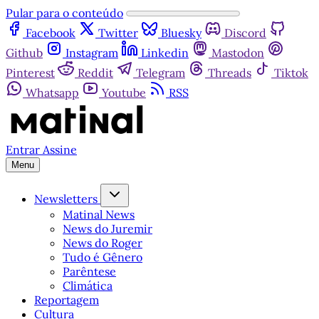
Pular para o conteúdo
Facebook
Twitter
Bluesky
Discord
Github
Instagram
Linkedin
Mastodon
Pinterest
Reddit
Telegram
Threads
Tiktok
Whatsapp
Youtube
RSS
Entrar
Assine
Menu
Newsletters
Matinal News
News do Juremir
News do Roger
Tudo é Gênero
Parêntese
Climática
Reportagem
Cultura