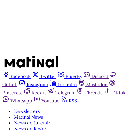
Inscreva-se gratuitamente
Já tem uma conta?
Entrar
Facebook
Twitter
Bluesky
Discord
Github
Instagram
Linkedin
Mastodon
Pinterest
Reddit
Telegram
Threads
Tiktok
Whatsapp
Youtube
RSS
Newsletters
Matinal News
News do Juremir
News do Roger