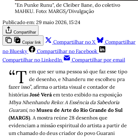
"En Punke Runu", de Cleiber Bane, do coletivo 
MAHKU. Foto: MARGS/Divulgação
Publicado em:
29 maio 2026, 15:24
Compartilhar
Compartilhar no X
Compartilhar
Copiar link
no Bluesky
Compartilhar no Facebook
Compartilhar no LinkedIn
Compartilhar por email
“T
em que ser uma pessoa só que faz esse tipo
de desenho, e Nhanderu me escolheu pra
fazer isso”, afirma o artista visual e contador de
histórias
José Verá
em texto exibido na exposição
Mbya Nhenhandu Reko: A Essência da Sabedoria
Guarani
, no
Museu de Arte do Rio Grande do Sul
(MARGS)
. A mostra reúne 28 desenhos que
evidenciam a missão espiritual do artista a partir de
um chamado do deus criador do povo Guarani