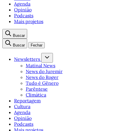
Agenda
Opinião
Podcasts
Mais projetos
Buscar
Buscar
Fechar
Newsletters
Matinal News
News do Juremir
News do Roger
Tudo é Gênero
Parêntese
Climática
Reportagem
Cultura
Agenda
Opinião
Podcasts
Mais projetos