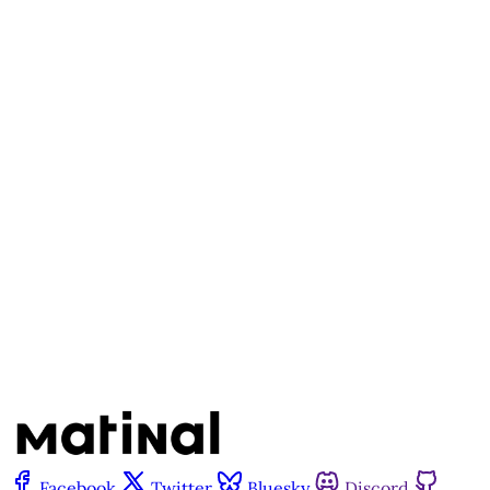
disponível para quem tem
cadastro gratuito no site da
Matinal
Inscreva-se gratuitamente
Já tem uma conta?
Entrar
Facebook
Twitter
Bluesky
Discord