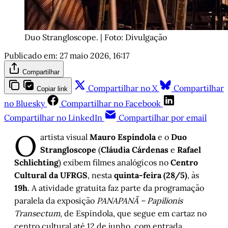
Duo Strangloscope. | Foto: Divulgação
Publicado em:
27 maio 2026, 16:17
Compartilhar
Compartilhar no X
Compartilhar
Copiar link
no Bluesky
Compartilhar no Facebook
Compartilhar no LinkedIn
Compartilhar por email
O
artista visual
Mauro Espíndola
e o
Duo
Strangloscope
(
Cláudia Cárdenas
e
Rafael
Schlichting
) exibem filmes analógicos no
Centro
Cultural da UFRGS
, nesta
quinta-feira (28/5)
, às
19h
. A atividade gratuita faz parte da programação
paralela da exposição
PANAPANÃ – Papilionis
Transectum
, de Espíndola, que segue em cartaz no
centro cultural até 12 de junho, com entrada