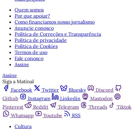
Quem somos
Por que apoiar?
Como financiamos nosso jornalismo
Anuncie conosco
Política de Correções e Transparência
Política de privacidade
Política de Cookies
Termos de uso
Fale conosco
Assine
Assine
Siga a Matinal
Facebook
Twitter
Bluesky
Discord
Github
Instagram
Linkedin
Mastodon
Pinterest
Reddit
Telegram
Threads
Tiktok
Whatsapp
Youtube
RSS
Cultura