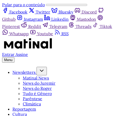
Pular para o conteúdo
Facebook
Twitter
Bluesky
Discord
Github
Instagram
Linkedin
Mastodon
Pinterest
Reddit
Telegram
Threads
Tiktok
Whatsapp
Youtube
RSS
Entrar
Assine
Menu
Newsletters
Matinal News
News do Juremir
News do Roger
Tudo é Gênero
Parêntese
Climática
Reportagem
Cultura