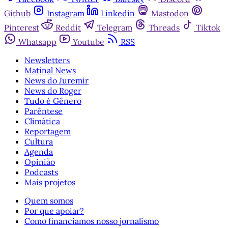
Github
Instagram
Linkedin
Mastodon
Pinterest
Reddit
Telegram
Threads
Tiktok
Whatsapp
Youtube
RSS
Newsletters
Matinal News
News do Juremir
News do Roger
Tudo é Gênero
Parêntese
Climática
Reportagem
Cultura
Agenda
Opinião
Podcasts
Mais projetos
Quem somos
Por que apoiar?
Como financiamos nosso jornalismo