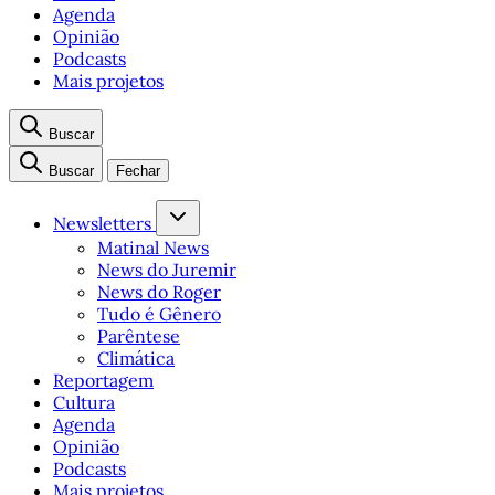
Agenda
Opinião
Podcasts
Mais projetos
Buscar
Buscar
Fechar
Newsletters
Matinal News
News do Juremir
News do Roger
Tudo é Gênero
Parêntese
Climática
Reportagem
Cultura
Agenda
Opinião
Podcasts
Mais projetos