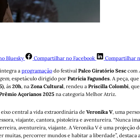
no Bluesky
Compartilhar no Facebook
Compartilhar 
integra a
programação
do festival
Palco Giratório
Sesc
com
agem
, espetáculo dirigido por
Patrícia Fagundes
. A peça, qu
5)
, às
20h
, na
Zona Cultural
, rendeu a
Priscilla Colombi
, qu
Prêmio Açorianos 2025
na categoria Melhor Atriz.
eixo central a vida extraordinária de
Veronika V
, uma pers
sora, viajante, cantora, pistoleira e aventureira. “Nunca ima
erreira, aventureira, viajante. A Veronika V é uma projeção 
er muitas, percorrer mundos e habitar a liberdade”, destaca 