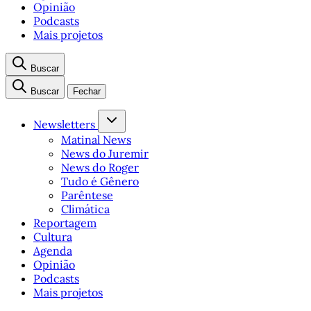
Opinião
Podcasts
Mais projetos
Buscar
Buscar
Fechar
Newsletters
Matinal News
News do Juremir
News do Roger
Tudo é Gênero
Parêntese
Climática
Reportagem
Cultura
Agenda
Opinião
Podcasts
Mais projetos