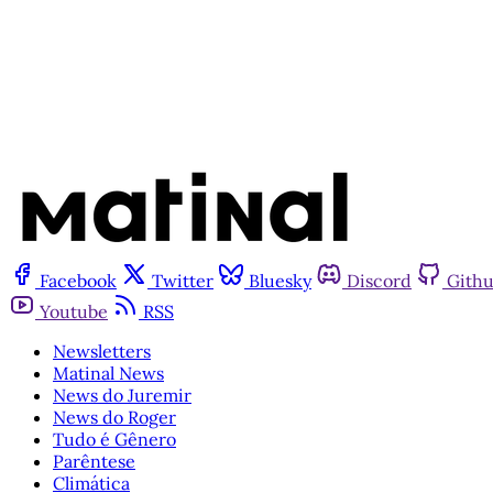
Facebook
Twitter
Bluesky
Discord
Gith
Youtube
RSS
Newsletters
Matinal News
News do Juremir
News do Roger
Tudo é Gênero
Parêntese
Climática