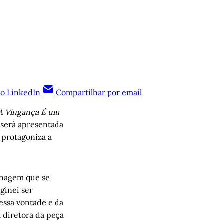
no LinkedIn
Compartilhar por email
A Vingança É um
e será apresentada
e protagoniza a
onagem que se
ginei ser
dessa vontade e da
a diretora da peça