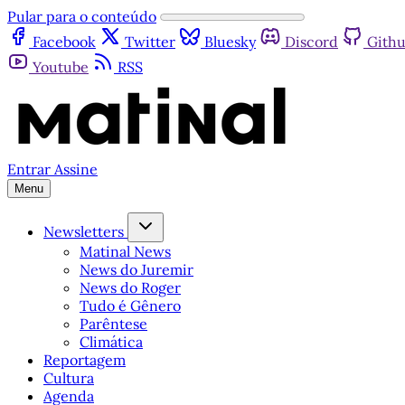
Pular para o conteúdo
Facebook
Twitter
Bluesky
Discord
Gith
Youtube
RSS
Entrar
Assine
Menu
Newsletters
Matinal News
News do Juremir
News do Roger
Tudo é Gênero
Parêntese
Climática
Reportagem
Cultura
Agenda