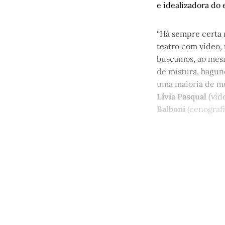
e idealizadora do 
“Há sempre certa 
teatro com vídeo,
buscamos, ao mesm
de mistura, bagun
uma maioria de m
Lívia Pasqual
(víd
Balboni
(cenografi
Este po