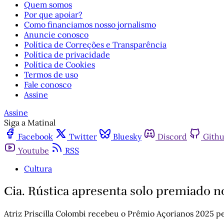
Quem somos
Por que apoiar?
Como financiamos nosso jornalismo
Anuncie conosco
Política de Correções e Transparência
Política de privacidade
Política de Cookies
Termos de uso
Fale conosco
Assine
Assine
Siga a Matinal
Facebook
Twitter
Bluesky
Discord
Gith
Youtube
RSS
Cultura
Cia. Rústica apresenta solo premiado no
Atriz Priscilla Colombi recebeu o Prêmio Açorianos 2025 