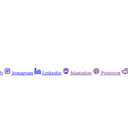
Já tem uma conta?
Entrar
ub
Instagram
Linkedin
Mastodon
Pinterest