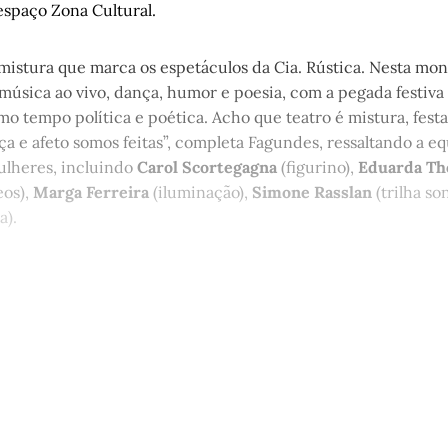
espaço Zona Cultural.
mistura que marca os espetáculos da Cia. Rústica. Nesta mo
 música ao vivo, dança, humor e poesia, com a pegada festiva
o tempo política e poética. Acho que teatro é mistura, festa
ça e afeto somos feitas”, completa Fagundes, ressaltando a e
ulheres, incluindo
Carol Scortegagna
(figurino),
Eduarda Th
eos),
Marga Ferreira
(iluminação),
Simone Rasslan
(trilha so
a).
st é aberto e está disponível para 
cadastro gratuito no site da Matinal
Inscreva-se gratuitamente