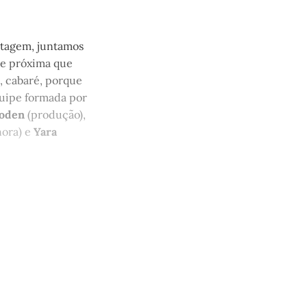
ntagem, juntamos
 e próxima que
, cabaré, porque
quipe formada por
oden
(produção),
nora) e
Yara
quem tem