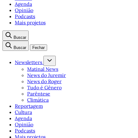
Agenda
Opinião
Podcasts
Mais projetos
Buscar
Buscar
Fechar
Newsletters
Matinal News
News do Juremir
News do Roger
Tudo é Gênero
Parêntese
Climática
Reportagem
Cultura
Agenda
Opinião
Podcasts
Mais projetos