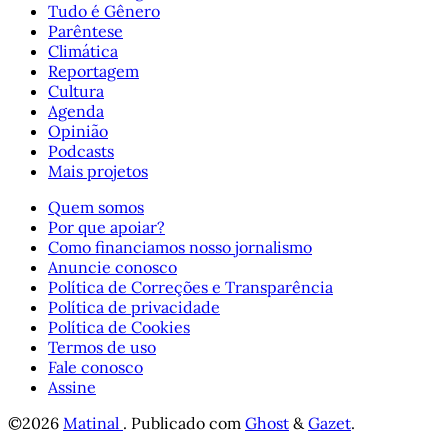
Tudo é Gênero
Parêntese
Climática
Reportagem
Cultura
Agenda
Opinião
Podcasts
Mais projetos
Quem somos
Por que apoiar?
Como financiamos nosso jornalismo
Anuncie conosco
Política de Correções e Transparência
Política de privacidade
Política de Cookies
Termos de uso
Fale conosco
Assine
©2026
Matinal
.
Publicado com
Ghost
&
Gazet
.