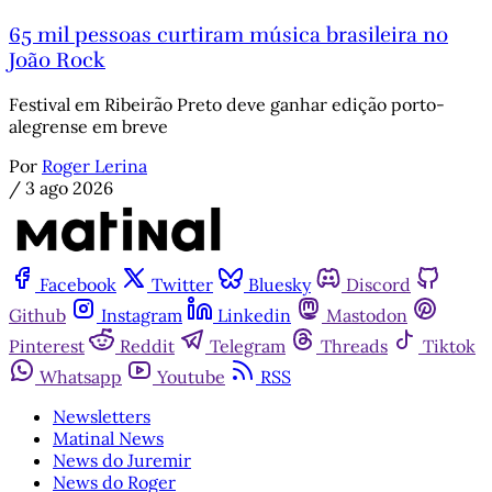
65 mil pessoas curtiram música brasileira no
João Rock
Festival em Ribeirão Preto deve ganhar edição porto-
alegrense em breve
Por
Roger Lerina
/
3 ago 2026
Facebook
Twitter
Bluesky
Discord
Github
Instagram
Linkedin
Mastodon
Pinterest
Reddit
Telegram
Threads
Tiktok
Whatsapp
Youtube
RSS
Newsletters
Matinal News
News do Juremir
News do Roger