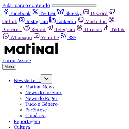
Pular para o conteúdo
Facebook
Twitter
Bluesky
Discord
Github
Instagram
Linkedin
Mastodon
Pinterest
Reddit
Telegram
Threads
Tiktok
Whatsapp
Youtube
RSS
Entrar
Assine
Menu
Newsletters
Matinal News
News do Juremir
News do Roger
Tudo é Gênero
Parêntese
Climática
Reportagem
Cultura