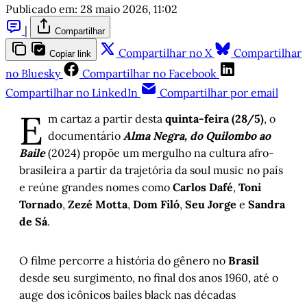
Publicado em:
28 maio 2026, 11:02
|
Compartilhar
Compartilhar no X
Compartilhar
Copiar link
no Bluesky
Compartilhar no Facebook
Compartilhar no LinkedIn
Compartilhar por email
E
m cartaz a partir desta
quinta-feira (28/5)
, o
documentário
Alma Negra, do Quilombo ao
Baile
(2024) propõe um mergulho na cultura afro-
brasileira a partir da trajetória da soul music no país
e reúne grandes nomes como
Carlos Dafé
,
Toni
Tornado
,
Zezé Motta
,
Dom Filó
,
Seu Jorge
e
Sandra
de Sá
.
O filme percorre a história do gênero no
Brasil
desde seu surgimento, no final dos anos 1960, até o
auge dos icônicos bailes black nas décadas