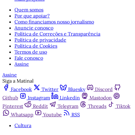
Quem somos
Por que apoiar?
Como financiamos nosso jornalismo
Anuncie conosco
Política de Correções e Transparência
Política de privacidade
Política de Cookies
Termos de uso
Fale conosco
Assine
Assine
Siga a Matinal
Facebook
Twitter
Bluesky
Discord
Github
Instagram
Linkedin
Mastodon
Pinterest
Reddit
Telegram
Threads
Tiktok
Whatsapp
Youtube
RSS
Cultura