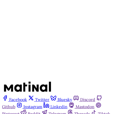
cadastro gratuito no site da
Matinal
Inscreva-se gratuitamente
Já tem uma conta?
Entrar
Facebook
Twitter
Bluesky
Discord
Github
Instagram
Linkedin
Mastodon
Pinterest
Reddit
Telegram
Threads
Tiktok