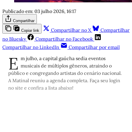
Publicado em:
03 julho 2026, 16:17
Compartilhar
Compartilhar no X
Compartilhar
Copiar link
no Bluesky
Compartilhar no Facebook
Compartilhar no LinkedIn
Compartilhar por email
E
m julho, a capital gaúcha sedia eventos
musicais de múltiplos gêneros, atraindo o
público e congregando artistas do cenário nacional.
A Matinal reuniu a agenda completa. Faça seu login
no site e confira a lista abaixo!
Este post é aberto e está
disponível para quem tem