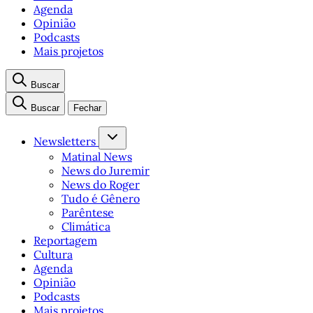
Agenda
Opinião
Podcasts
Mais projetos
Buscar
Buscar
Fechar
Newsletters
Matinal News
News do Juremir
News do Roger
Tudo é Gênero
Parêntese
Climática
Reportagem
Cultura
Agenda
Opinião
Podcasts
Mais projetos