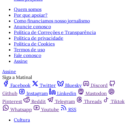
Quem somos
Por que apoiar?
Como financiamos nosso jornalismo
Anuncie conosco
Política de Correções e Transparência
Política de privacidade
Política de Cookies
Termos de uso
Fale conosco
Assine
Assine
Siga a Matinal
Facebook
Twitter
Bluesky
Discord
Github
Instagram
Linkedin
Mastodon
Pinterest
Reddit
Telegram
Threads
Tiktok
Whatsapp
Youtube
RSS
Cultura