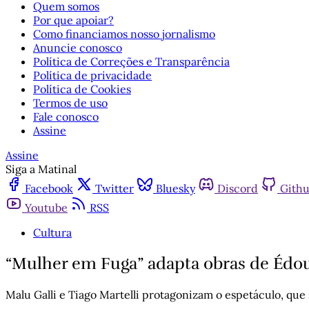
Quem somos
Por que apoiar?
Como financiamos nosso jornalismo
Anuncie conosco
Política de Correções e Transparência
Política de privacidade
Política de Cookies
Termos de uso
Fale conosco
Assine
Assine
Siga a Matinal
Facebook
Twitter
Bluesky
Discord
Gith
Youtube
RSS
Cultura
“Mulher em Fuga” adapta obras de Édoua
Malu Galli e Tiago Martelli protagonizam o espetáculo, que