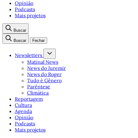
Opinião
Podcasts
Mais projetos
Buscar
Buscar
Fechar
Newsletters
Matinal News
News do Juremir
News do Roger
Tudo é Gênero
Parêntese
Climática
Reportagem
Cultura
Agenda
Opinião
Podcasts
Mais projetos