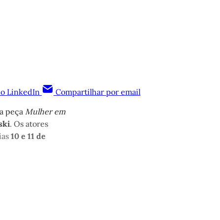
no LinkedIn
Compartilhar por email
na peça
Mulher em
ski
. Os atores
ias
10 e 11 de
quem tem