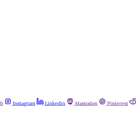
Inscreva-se gratuitamente
Já tem uma conta?
Entrar
ub
Instagram
Linkedin
Mastodon
Pinterest