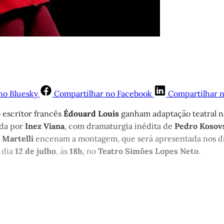
no Bluesky
Compartilhar no Facebook
Compartilhar 
o escritor francês
Édouard Louis
ganham adaptação teatral 
ida por
Inez Viana
, com dramaturgia inédita de
Pedro Kosov
 Martelli
encenam a montagem, que será apresentada nos d
o dia
12 de julho
, às
18h
, no
Teatro Simões Lopes Neto
.
st é aberto e está disponível para 
cadastro gratuito no site da Matinal