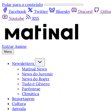
Pular para o conteúdo
Facebook
Twitter
Bluesky
Discord
Gith
Youtube
RSS
Entrar
Assine
Menu
Newsletters
Matinal News
News do Juremir
News do Roger
Tudo é Gênero
Parêntese
Climática
Reportagem
Cultura
Agenda