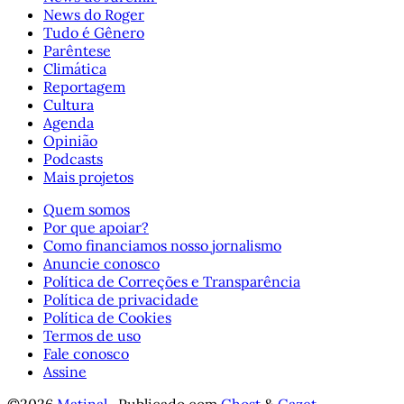
News do Roger
Tudo é Gênero
Parêntese
Climática
Reportagem
Cultura
Agenda
Opinião
Podcasts
Mais projetos
Quem somos
Por que apoiar?
Como financiamos nosso jornalismo
Anuncie conosco
Política de Correções e Transparência
Política de privacidade
Política de Cookies
Termos de uso
Fale conosco
Assine
©2026
Matinal
.
Publicado com
Ghost
&
Gazet
.