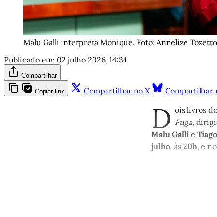
Malu Galli interpreta Monique. Foto: Annelize Tozetto
Publicado em:
02 julho 2026, 14:34
Compartilhar
Compartilhar no X
Compartilhar 
Copiar link
D
ois livros d
Fuga
, dirig
Malu Galli
e
Tiago
julho
, às
20h
, e n
Este po