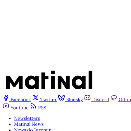
Facebook
Twitter
Bluesky
Discord
Gith
Youtube
RSS
Newsletters
Matinal News
News do Juremir