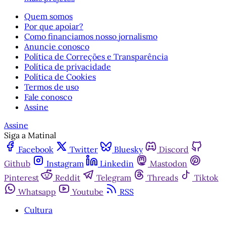
Quem somos
Por que apoiar?
Como financiamos nosso jornalismo
Anuncie conosco
Política de Correções e Transparência
Política de privacidade
Política de Cookies
Termos de uso
Fale conosco
Assine
Assine
Siga a Matinal
Facebook
Twitter
Bluesky
Discord
Github
Instagram
Linkedin
Mastodon
Pinterest
Reddit
Telegram
Threads
Tiktok
Whatsapp
Youtube
RSS
Cultura