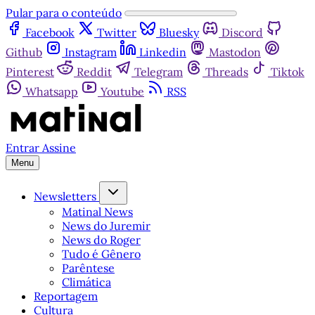
Pular para o conteúdo
Facebook
Twitter
Bluesky
Discord
Github
Instagram
Linkedin
Mastodon
Pinterest
Reddit
Telegram
Threads
Tiktok
Whatsapp
Youtube
RSS
Entrar
Assine
Menu
Newsletters
Matinal News
News do Juremir
News do Roger
Tudo é Gênero
Parêntese
Climática
Reportagem
Cultura