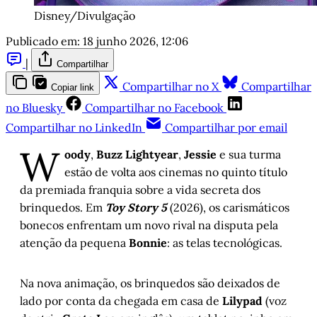
Disney/Divulgação
Publicado em:
18 junho 2026, 12:06
|
Compartilhar
Compartilhar no X
Compartilhar
Copiar link
no Bluesky
Compartilhar no Facebook
Compartilhar no LinkedIn
Compartilhar por email
W
oody
,
Buzz Lightyear
,
Jessie
e sua turma
estão de volta aos cinemas no quinto título
da premiada franquia sobre a vida secreta dos
brinquedos. Em
Toy Story 5
(2026), os carismáticos
bonecos enfrentam um novo rival na disputa pela
atenção da pequena
Bonnie
: as telas tecnológicas.
Na nova animação, os brinquedos são deixados de
lado por conta da chegada em casa de
Lilypad
(voz