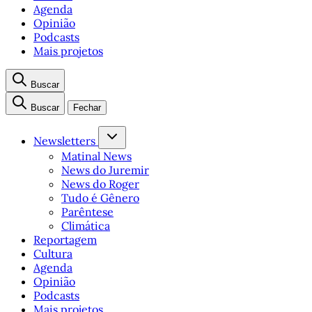
Agenda
Opinião
Podcasts
Mais projetos
Buscar
Buscar
Fechar
Newsletters
Matinal News
News do Juremir
News do Roger
Tudo é Gênero
Parêntese
Climática
Reportagem
Cultura
Agenda
Opinião
Podcasts
Mais projetos