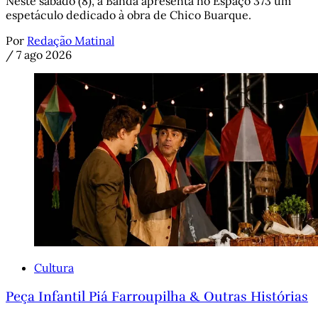
Neste sábado (8), a Banda apresenta no Espaço 373 um
espetáculo dedicado à obra de Chico Buarque.
Por
Redação Matinal
/
7 ago 2026
Cultura
Peça Infantil Piá Farroupilha & Outras Histórias