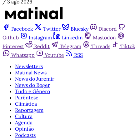
/
3 ago 2026
Facebook
Twitter
Bluesky
Discord
Github
Instagram
Linkedin
Mastodon
Pinterest
Reddit
Telegram
Threads
Tiktok
Whatsapp
Youtube
RSS
Newsletters
Matinal News
News do Juremir
News do Roger
Tudo é Gênero
Parêntese
Climática
Reportagem
Cultura
Agenda
Opinião
Podcasts