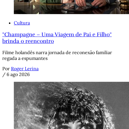
Cultura
"Champagne – Uma Viagem de Pai e Filho"
brinda o reencontro
Filme holandês narra jornada de reconexão familiar
regada a espumantes
Por
Roger Lerina
/
6 ago 2026