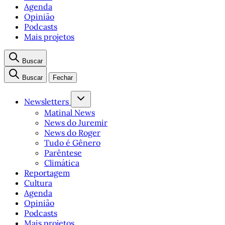
Agenda
Opinião
Podcasts
Mais projetos
Buscar
Buscar
Fechar
Newsletters
Matinal News
News do Juremir
News do Roger
Tudo é Gênero
Parêntese
Climática
Reportagem
Cultura
Agenda
Opinião
Podcasts
Mais projetos