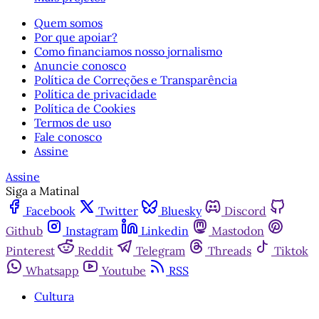
Quem somos
Por que apoiar?
Como financiamos nosso jornalismo
Anuncie conosco
Política de Correções e Transparência
Política de privacidade
Política de Cookies
Termos de uso
Fale conosco
Assine
Assine
Siga a Matinal
Facebook
Twitter
Bluesky
Discord
Github
Instagram
Linkedin
Mastodon
Pinterest
Reddit
Telegram
Threads
Tiktok
Whatsapp
Youtube
RSS
Cultura