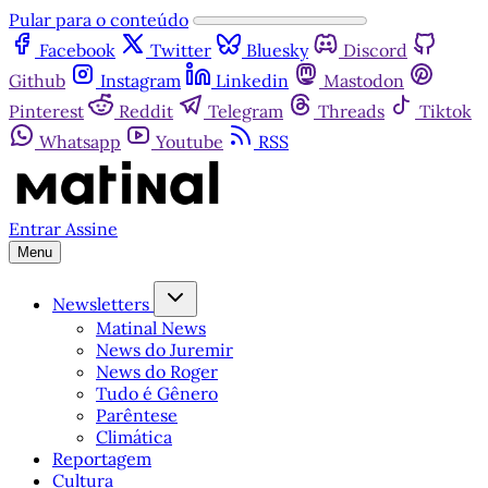
Pular para o conteúdo
Facebook
Twitter
Bluesky
Discord
Github
Instagram
Linkedin
Mastodon
Pinterest
Reddit
Telegram
Threads
Tiktok
Whatsapp
Youtube
RSS
Entrar
Assine
Menu
Newsletters
Matinal News
News do Juremir
News do Roger
Tudo é Gênero
Parêntese
Climática
Reportagem
Cultura