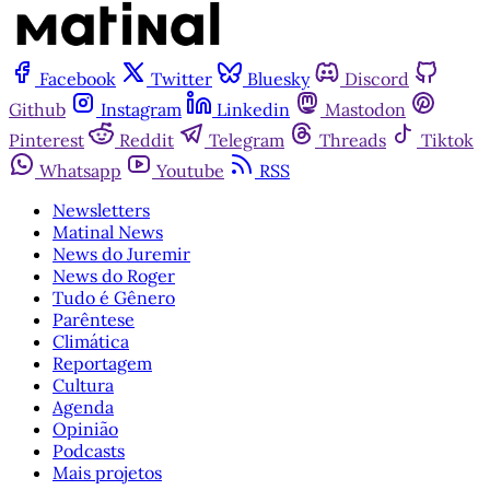
Facebook
Twitter
Bluesky
Discord
Github
Instagram
Linkedin
Mastodon
Pinterest
Reddit
Telegram
Threads
Tiktok
Whatsapp
Youtube
RSS
Newsletters
Matinal News
News do Juremir
News do Roger
Tudo é Gênero
Parêntese
Climática
Reportagem
Cultura
Agenda
Opinião
Podcasts
Mais projetos