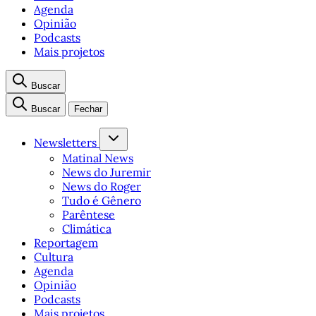
Agenda
Opinião
Podcasts
Mais projetos
Buscar
Buscar
Fechar
Newsletters
Matinal News
News do Juremir
News do Roger
Tudo é Gênero
Parêntese
Climática
Reportagem
Cultura
Agenda
Opinião
Podcasts
Mais projetos