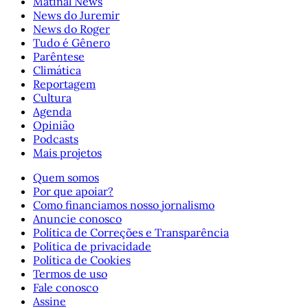
Matinal News
News do Juremir
News do Roger
Tudo é Gênero
Parêntese
Climática
Reportagem
Cultura
Agenda
Opinião
Podcasts
Mais projetos
Quem somos
Por que apoiar?
Como financiamos nosso jornalismo
Anuncie conosco
Política de Correções e Transparência
Política de privacidade
Política de Cookies
Termos de uso
Fale conosco
Assine