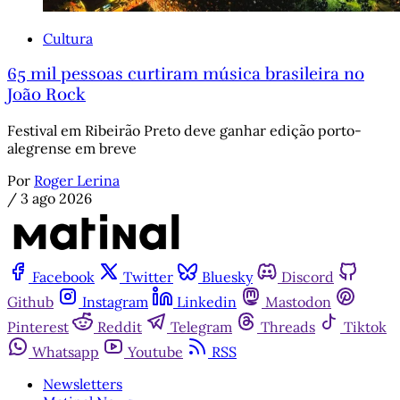
Cultura
65 mil pessoas curtiram música brasileira no
João Rock
Festival em Ribeirão Preto deve ganhar edição porto-
alegrense em breve
Por
Roger Lerina
/
3 ago 2026
Facebook
Twitter
Bluesky
Discord
Github
Instagram
Linkedin
Mastodon
Pinterest
Reddit
Telegram
Threads
Tiktok
Whatsapp
Youtube
RSS
Newsletters