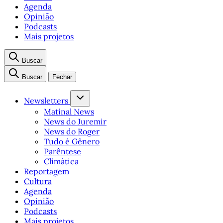
Agenda
Opinião
Podcasts
Mais projetos
Buscar
Buscar
Fechar
Newsletters
Matinal News
News do Juremir
News do Roger
Tudo é Gênero
Parêntese
Climática
Reportagem
Cultura
Agenda
Opinião
Podcasts
Mais projetos