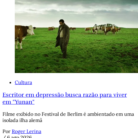
Cultura
Escritor em depressão busca razão para viver
em "Yunan"
Filme exibido no Festival de Berlim é ambientado em uma
isolada ilha alemã
Por
Roger Lerina
/
6 ago 2026