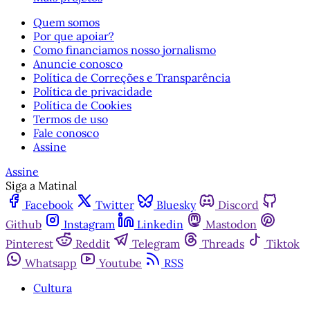
Quem somos
Por que apoiar?
Como financiamos nosso jornalismo
Anuncie conosco
Política de Correções e Transparência
Política de privacidade
Política de Cookies
Termos de uso
Fale conosco
Assine
Assine
Siga a Matinal
Facebook
Twitter
Bluesky
Discord
Github
Instagram
Linkedin
Mastodon
Pinterest
Reddit
Telegram
Threads
Tiktok
Whatsapp
Youtube
RSS
Cultura