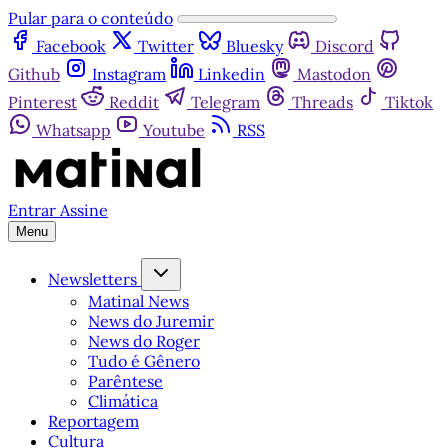
Pular para o conteúdo
Facebook
Twitter
Bluesky
Discord
Github
Instagram
Linkedin
Mastodon
Pinterest
Reddit
Telegram
Threads
Tiktok
Whatsapp
Youtube
RSS
Entrar
Assine
Menu
Newsletters
Matinal News
News do Juremir
News do Roger
Tudo é Gênero
Parêntese
Climática
Reportagem
Cultura