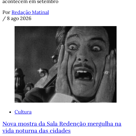
acontecem em setembro
Por
Redação Matinal
/
8 ago 2026
Cultura
Nova mostra da Sala Redenção mergulha na
vida noturna das cidades