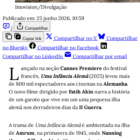
Imovision/Divulgação
Publicado em:
25 junho 2026, 10:59
|
Compartilhar
Compartilhar no X
Compartilhar
Copiar link
no Bluesky
Compartilhar no Facebook
Compartilhar no LinkedIn
Compartilhar por email
L
ançado na seção
Cannes Premiere
do festival
francês,
Uma Infância Alemã
(2025) levou mais
de 800 mil espectadores aos cinemas na
Alemanha
.
O novo filme dirigido por
Fatih Akin
narra a história
de um garoto que vive em um uma pequena ilha
alemã nos derradeiros dias da
II Guerra
.
A trama de
Uma Infância Alemã
é ambientada na ilha
de
Amrum
, na primavera de 1945, onde
Nanning