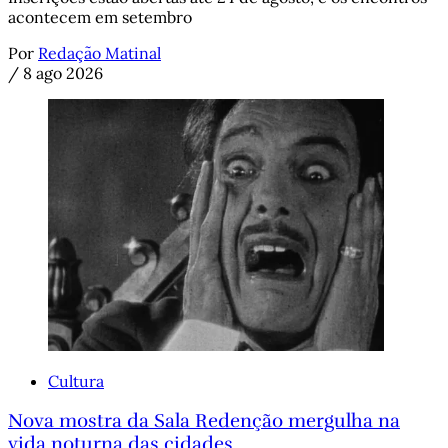
acontecem em setembro
Por
Redação Matinal
/
8 ago 2026
Cultura
Nova mostra da Sala Redenção mergulha na
vida noturna das cidades