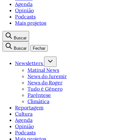
Agenda
Opinião
Podcasts
Mais projetos
Buscar
Buscar
Fechar
Newsletters
Matinal News
News do Juremir
News do Roger
Tudo é Gênero
Parêntese
Climática
Reportagem
Cultura
Agenda
Opinião
Podcasts
Mais projetos