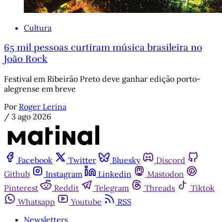
Cultura
65 mil pessoas curtiram música brasileira no
João Rock
Festival em Ribeirão Preto deve ganhar edição porto-
alegrense em breve
Por
Roger Lerina
/
3 ago 2026
Facebook
Twitter
Bluesky
Discord
Github
Instagram
Linkedin
Mastodon
Pinterest
Reddit
Telegram
Threads
Tiktok
Whatsapp
Youtube
RSS
Newsletters