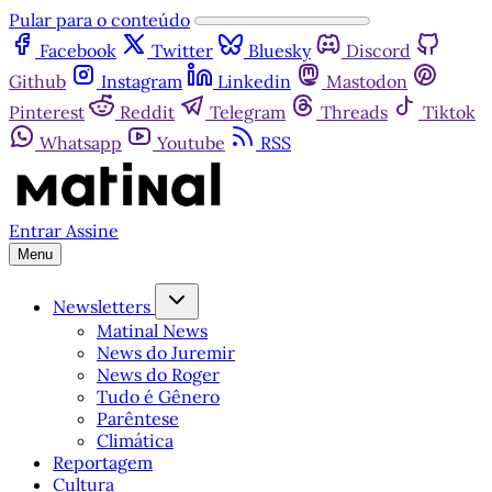
Pular para o conteúdo
Facebook
Twitter
Bluesky
Discord
Github
Instagram
Linkedin
Mastodon
Pinterest
Reddit
Telegram
Threads
Tiktok
Whatsapp
Youtube
RSS
Entrar
Assine
Menu
Newsletters
Matinal News
News do Juremir
News do Roger
Tudo é Gênero
Parêntese
Climática
Reportagem
Cultura