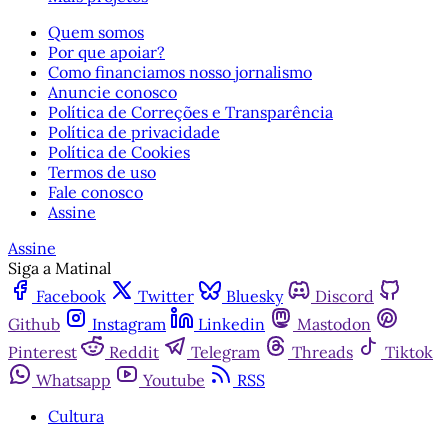
Quem somos
Por que apoiar?
Como financiamos nosso jornalismo
Anuncie conosco
Política de Correções e Transparência
Política de privacidade
Política de Cookies
Termos de uso
Fale conosco
Assine
Assine
Siga a Matinal
Facebook
Twitter
Bluesky
Discord
Github
Instagram
Linkedin
Mastodon
Pinterest
Reddit
Telegram
Threads
Tiktok
Whatsapp
Youtube
RSS
Cultura