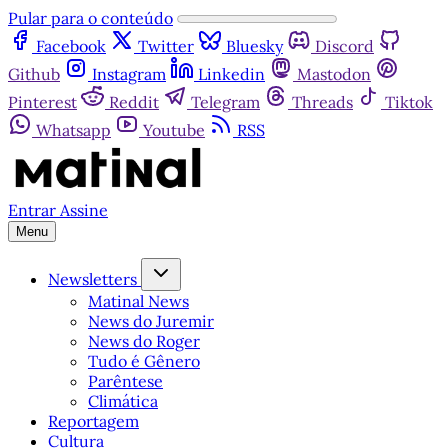
Pular para o conteúdo
Facebook
Twitter
Bluesky
Discord
Github
Instagram
Linkedin
Mastodon
Pinterest
Reddit
Telegram
Threads
Tiktok
Whatsapp
Youtube
RSS
Entrar
Assine
Menu
Newsletters
Matinal News
News do Juremir
News do Roger
Tudo é Gênero
Parêntese
Climática
Reportagem
Cultura