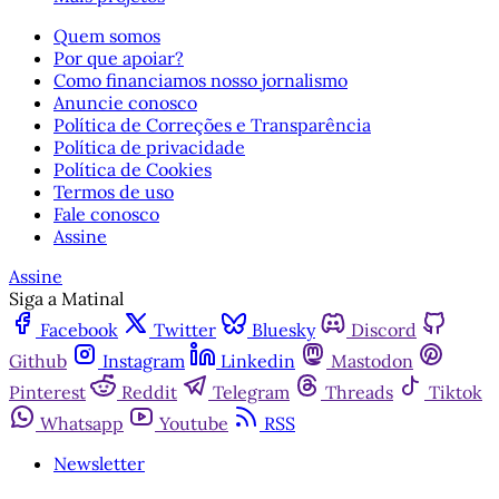
Quem somos
Por que apoiar?
Como financiamos nosso jornalismo
Anuncie conosco
Política de Correções e Transparência
Política de privacidade
Política de Cookies
Termos de uso
Fale conosco
Assine
Assine
Siga a Matinal
Facebook
Twitter
Bluesky
Discord
Github
Instagram
Linkedin
Mastodon
Pinterest
Reddit
Telegram
Threads
Tiktok
Whatsapp
Youtube
RSS
Newsletter