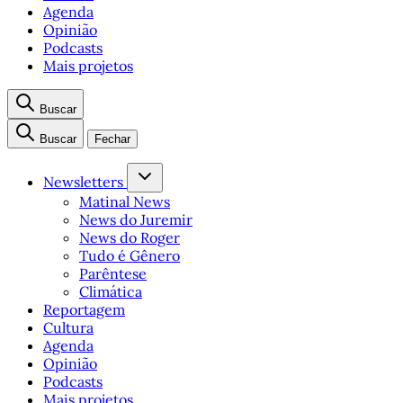
Agenda
Opinião
Podcasts
Mais projetos
Buscar
Buscar
Fechar
Newsletters
Matinal News
News do Juremir
News do Roger
Tudo é Gênero
Parêntese
Climática
Reportagem
Cultura
Agenda
Opinião
Podcasts
Mais projetos