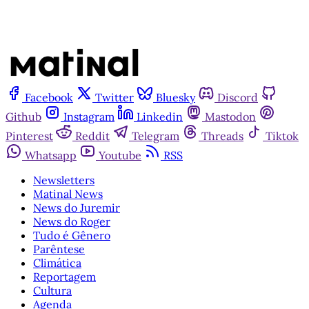
Facebook
Twitter
Bluesky
Discord
Github
Instagram
Linkedin
Mastodon
Pinterest
Reddit
Telegram
Threads
Tiktok
Whatsapp
Youtube
RSS
Newsletters
Matinal News
News do Juremir
News do Roger
Tudo é Gênero
Parêntese
Climática
Reportagem
Cultura
Agenda