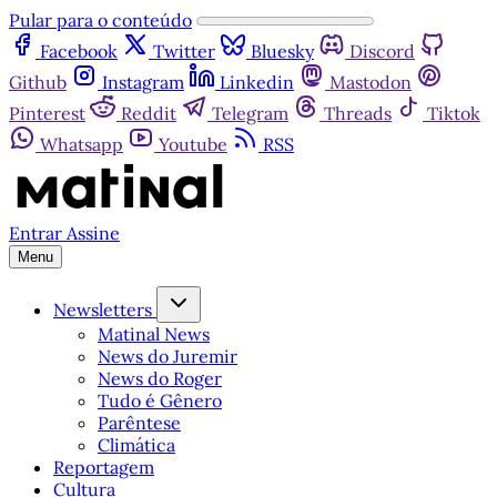
Pular para o conteúdo
Facebook
Twitter
Bluesky
Discord
Github
Instagram
Linkedin
Mastodon
Pinterest
Reddit
Telegram
Threads
Tiktok
Whatsapp
Youtube
RSS
Entrar
Assine
Menu
Newsletters
Matinal News
News do Juremir
News do Roger
Tudo é Gênero
Parêntese
Climática
Reportagem
Cultura