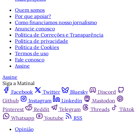
Quem somos
Por que apoiar?
Como financiamos nosso jornalismo
Anuncie conosco
Política de Correções e Transparência
Política de privacidade
Política de Cookies
Termos de uso
Fale conosco
Assine
Assine
Siga a Matinal
Facebook
Twitter
Bluesky
Discord
Github
Instagram
Linkedin
Mastodon
Pinterest
Reddit
Telegram
Threads
Tiktok
Whatsapp
Youtube
RSS
Opinião