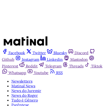
Já tem uma conta?
Entrar
Facebook
Twitter
Bluesky
Discord
Github
Instagram
Linkedin
Mastodon
Pinterest
Reddit
Telegram
Threads
Tiktok
Whatsapp
Youtube
RSS
Newsletters
Matinal News
News do Juremir
News do Roger
Tudo é Gênero
Parêntese