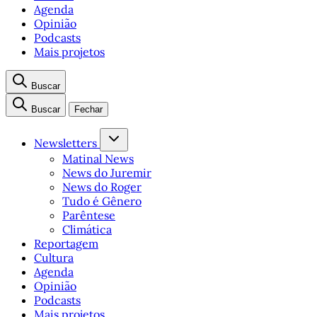
Agenda
Opinião
Podcasts
Mais projetos
Buscar
Buscar
Fechar
Newsletters
Matinal News
News do Juremir
News do Roger
Tudo é Gênero
Parêntese
Climática
Reportagem
Cultura
Agenda
Opinião
Podcasts
Mais projetos