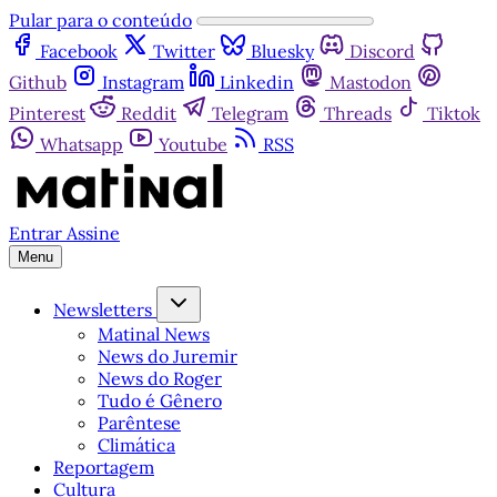
Pular para o conteúdo
Facebook
Twitter
Bluesky
Discord
Github
Instagram
Linkedin
Mastodon
Pinterest
Reddit
Telegram
Threads
Tiktok
Whatsapp
Youtube
RSS
Entrar
Assine
Menu
Newsletters
Matinal News
News do Juremir
News do Roger
Tudo é Gênero
Parêntese
Climática
Reportagem
Cultura