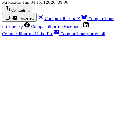
Publicado em:
04 abril 2026, 08:00
Compartilhar
Compartilhar no X
Compartilhar
Copiar link
no Bluesky
Compartilhar no Facebook
Compartilhar no LinkedIn
Compartilhar por email
Este post está disponível
apenas para quem apoia a
Matinal
Assine agora
Já tem uma conta?
Entrar