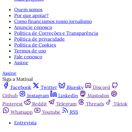
Quem somos
Por que apoiar?
Como financiamos nosso jornalismo
Anuncie conosco
Política de Correções e Transparência
Política de privacidade
Política de Cookies
Termos de uso
Fale conosco
Assine
Assine
Siga a Matinal
Facebook
Twitter
Bluesky
Discord
Github
Instagram
Linkedin
Mastodon
Pinterest
Reddit
Telegram
Threads
Tiktok
Whatsapp
Youtube
RSS
Entrevista