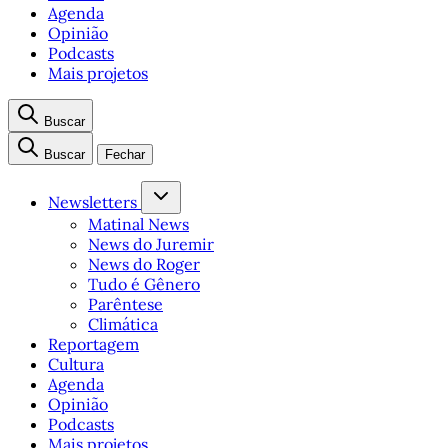
Agenda
Opinião
Podcasts
Mais projetos
Buscar
Buscar
Fechar
Newsletters
Matinal News
News do Juremir
News do Roger
Tudo é Gênero
Parêntese
Climática
Reportagem
Cultura
Agenda
Opinião
Podcasts
Mais projetos