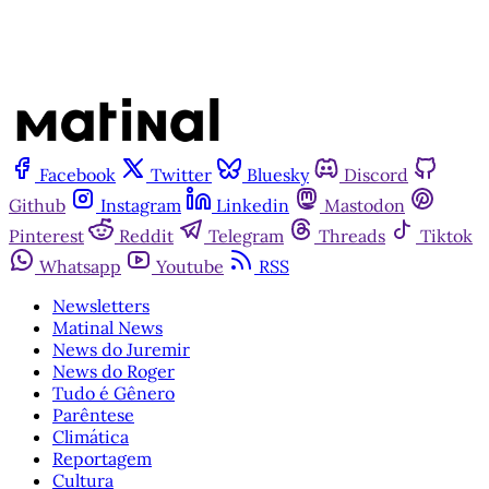
Facebook
Twitter
Bluesky
Discord
Github
Instagram
Linkedin
Mastodon
Pinterest
Reddit
Telegram
Threads
Tiktok
Whatsapp
Youtube
RSS
Newsletters
Matinal News
News do Juremir
News do Roger
Tudo é Gênero
Parêntese
Climática
Reportagem
Cultura