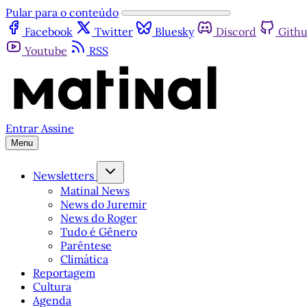
Pular para o conteúdo
Facebook
Twitter
Bluesky
Discord
Gith
Youtube
RSS
Entrar
Assine
Menu
Newsletters
Matinal News
News do Juremir
News do Roger
Tudo é Gênero
Parêntese
Climática
Reportagem
Cultura
Agenda