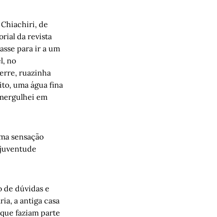
 Chiachiri, de
rial da revista
asse para ir a um
l, no
erre, ruazinha
to, uma água fina
e mergulhei em
uma sensação
 juventude
o de dúvidas e
ia, a antiga casa
 que faziam parte