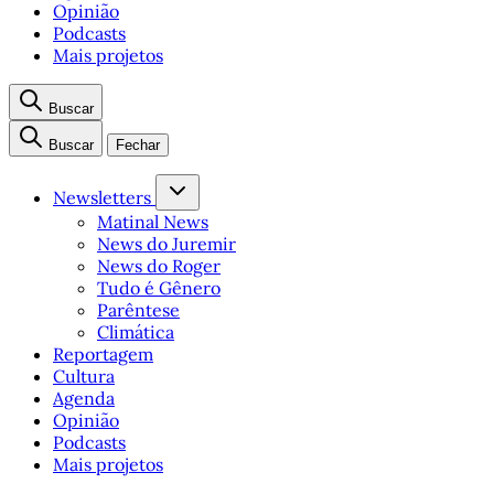
Opinião
Podcasts
Mais projetos
Buscar
Buscar
Fechar
Newsletters
Matinal News
News do Juremir
News do Roger
Tudo é Gênero
Parêntese
Climática
Reportagem
Cultura
Agenda
Opinião
Podcasts
Mais projetos