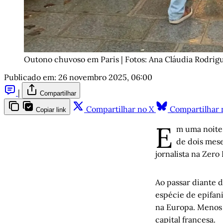
Outono chuvoso em Paris | Fotos: Ana Cláudia Rodrig
Publicado em:
26 novembro 2025, 06:00
|
Compartilhar
Compartilhar no X
Compartilhar 
Copiar link
E
m uma noite 
de dois mese
jornalista na Zero
Ao passar diante 
espécie de epifani
na Europa. Menos 
capital francesa.