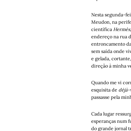
Nesta segunda-fei
Meudon, na perifer
científica
Hermès
endereço na rua d
entroncamento das
sem saída onde vi
e gelada, cortante
direção à minha v
Quando me vi corr
esquisita de
déjà-
passasse pela min
Cada lugar ressur
esperanças num fut
do grande jornal t