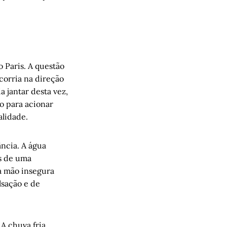
 Paris. A questão
corria na direção
 jantar desta vez,
io para acionar
alidade.
ncia. A água
ôs de uma
a mão insegura
lsação e de
 A chuva fria