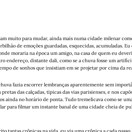
tam muito para mudar, ainda mais numa cidade milenar como
urbilhão de emoções guardadas, esquecidas, acumuladas. Eu 
 onde moraria na época um amigo, na casa de quem eu deveria
ro endereço, distante dali, como se a chuva fosse um artifíc
mpo de sonhos que insistiam em se projetar por cima da re
huva fazia escorrer lembranças aparentemente sem importâ
s pretas das calçadas, típicas das vias parisienses, e nos cap
ros ainda no horário de ponta. Tudo tremelicava como se um
lar para filmar um instante banal de uma cidade cheia de pu
rito tantas crônicas na vida, eu via uma crônica a cada passo.