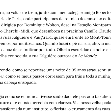
ra, ao voltar de trem, junto com meu colega e amigo Roberto
ia de Paris, onde participamos da reunião do conselho edito
, dirigida por Dominique Wolton, desci na Estação Montparn
o Cherchi-Midi, que desemboca na pracinha Camille Claude
 ruas Falguière e Vaugirard, quase em frente ao Mont-Tonn
vemos por muitos anos. Quando botei o pé na rua, chovia mui
, capaz de se infiltrar por tudo. Olhei a escuridão da noite 
elha conhecida, a rua Falguière outrora do
Le Monde.
endo, como se repetisse uma noite de 35 anos atrás, senti 
vu
, como se meus passos corressem para trás e toda a minha
ha cabeça ensopada.
gia como se eu nunca tivesse saído daquele passado tão chei
uro que eu não percebia com clareza. Vi a nossa velha padar
ransformada num instituto, o florista, o cruzamento das ruas