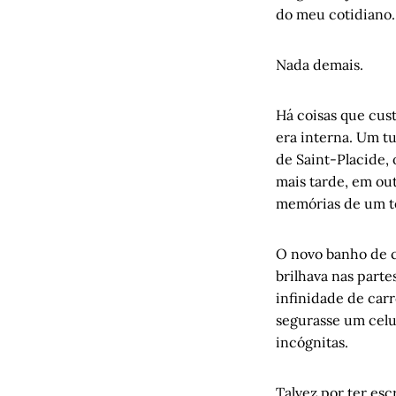
do meu cotidiano.
Nada demais.
Há coisas que cus
era interna. Um t
de Saint-Placide,
mais tarde, em out
memórias de um te
O novo banho de c
brilhava nas parte
infinidade de car
segurasse um celu
incógnitas.
Talvez por ter esc