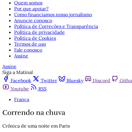
Quem somos
Por que apoiar?
Como financiamos nosso jornalismo
Anuncie conosco
Política de Correções e Transparência
Política de privacidade
Política de Cookies
Termos de uso
Fale conosco
Assine
Assine
Siga a Matinal
Facebook
Twitter
Bluesky
Discord
Gith
Youtube
RSS
França
Correndo na chuva
Crônica de uma noite em Paris