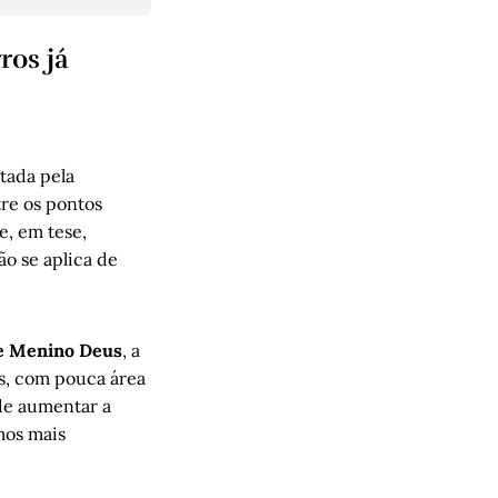
ros já
tada pela
re os pontos
e, em tese,
ão se aplica de
 e Menino Deus
, a
s, com pouca área
ode aumentar a
mos mais