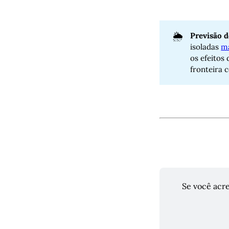
🌦️
Previsão 
isoladas
m
os efeitos
fronteira 
Se você acre