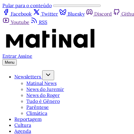
Pular para o conteúdo
Facebook
Twitter
Bluesky
Discord
Gith
Youtube
RSS
Entrar
Assine
Menu
Newsletters
Matinal News
News do Juremir
News do Roger
Tudo é Gênero
Parêntese
Climática
Reportagem
Cultura
Agenda