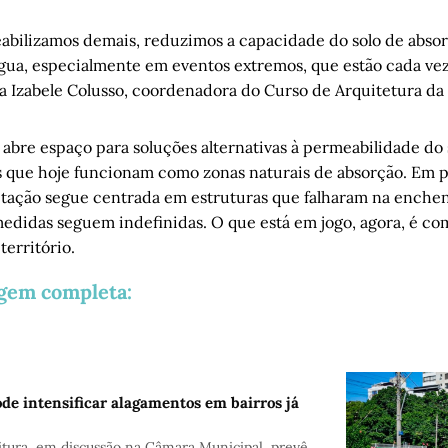
bilizamos demais, reduzimos a capacidade do solo de abso
água, especialmente em eventos extremos, que estão cada vez
ta Izabele Colusso, coordenadora do Curso de Arquitetura da
abre espaço para soluções alternativas à permeabilidade do 
 que hoje funcionam como zonas naturais de absorção. Em pa
ptação segue centrada em estruturas que falharam na enche
edidas seguem indefinidas. O que está em jogo, agora, é co
território.
agem completa:
ode intensificar alagamentos em bairros já
itura, em discussão na Câmara Municipal, prevê