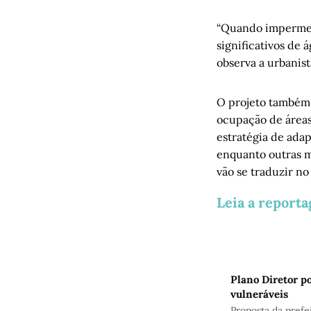
“Quando impermea
significativos de 
observa a urbanis
O projeto também 
ocupação de áreas
estratégia de ada
enquanto outras m
vão se traduzir no 
Leia a report
Plano Diretor p
vulneráveis
Proposta da prefe