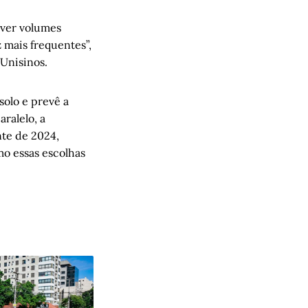
rver volumes
 mais frequentes”,
 Unisinos.
solo e prevê a
ralelo, a
nte de 2024,
mo essas escolhas