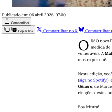
Publicado em:
06 abril 2026, 07:00
Compartilhar
Compartilhar no X
Compartilhar 
Copiar link
O
lá! O novo
medida de 
vulneráveis. A
Mat
mostra por quê.
Nesta edição, vo
(
siga no Spotify!
),
Gênero
, de Marce
eleições deste ano
Boa leitura!