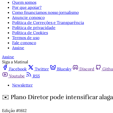
Quem somos
Por que apoiar?
Como financiamos nosso jornalismo
Anuncie conosco
Política de Correções e Transparência
Política de privacidade
Política de Cookies
Termos de uso
Fale conosco
Assine
Assine
Siga a Matinal
Facebook
Twitter
Bluesky
Discord
Gith
Youtube
RSS
Newsletter
✉️ Plano Diretor pode intensificar ala
Edição #1612