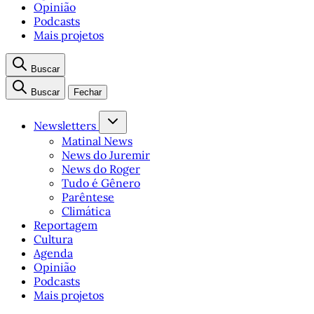
Opinião
Podcasts
Mais projetos
Buscar
Buscar
Fechar
Newsletters
Matinal News
News do Juremir
News do Roger
Tudo é Gênero
Parêntese
Climática
Reportagem
Cultura
Agenda
Opinião
Podcasts
Mais projetos