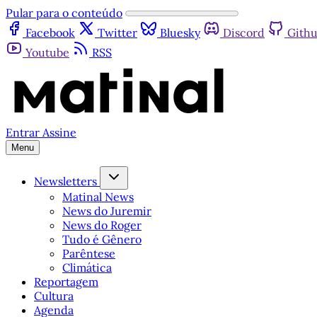
Pular para o conteúdo
Facebook
Twitter
Bluesky
Discord
Gith
Youtube
RSS
Entrar
Assine
Menu
Newsletters
Matinal News
News do Juremir
News do Roger
Tudo é Gênero
Parêntese
Climática
Reportagem
Cultura
Agenda