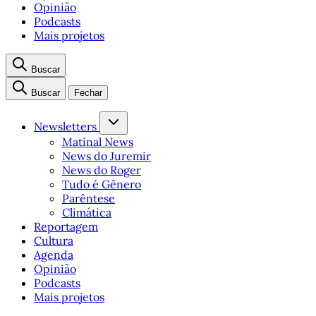
Opinião
Podcasts
Mais projetos
Buscar
Buscar
Fechar
Newsletters
Matinal News
News do Juremir
News do Roger
Tudo é Gênero
Parêntese
Climática
Reportagem
Cultura
Agenda
Opinião
Podcasts
Mais projetos