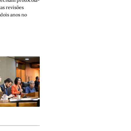
recisam protocolá-
uas revisões
 dois anos no