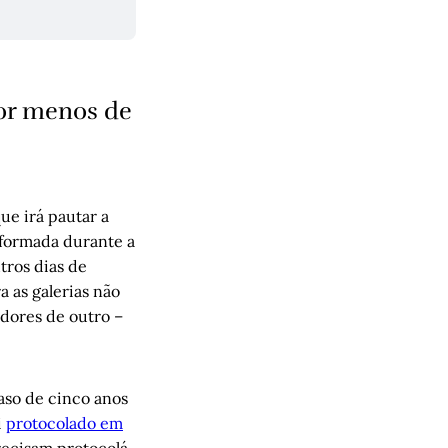
por menos de
e irá pautar a
informada durante a
tros dias de
 as galerias não
adores de outro –
raso de cinco anos
i
protocolado em