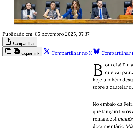
Publicado em:
05 novembro 2025, 07:37
Compartilhar
Compartilhar no X
Compartilhar 
Copiar link
B
om dia! Em a
que vai paut
hoje também dest
sobre a cautelar q
No embalo da Feir
que lançam livros
romance
A memóri
documentário
Mis