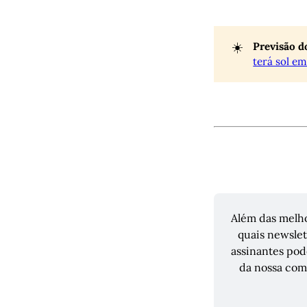
☀️
Previsão d
terá sol e
Além das melho
quais newslet
assinantes pod
da nossa com