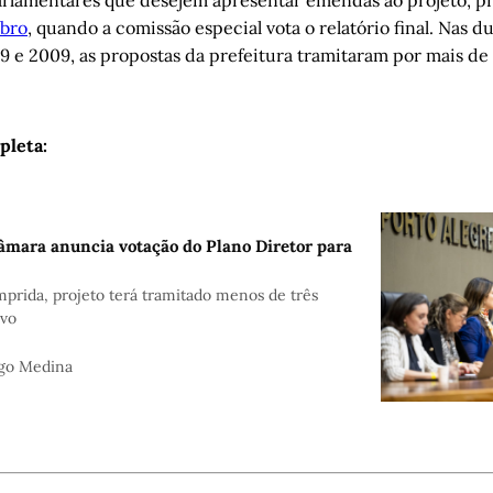
 parlamentares que desejem apresentar emendas ao projeto, p
mbro
, quando a comissão especial vota o relatório final. Nas d
9 e 2009, as propostas da prefeitura tramitaram por mais de
pleta:
âmara anuncia votação do Plano Diretor para
mprida, projeto terá tramitado menos de três
ivo
go Medina