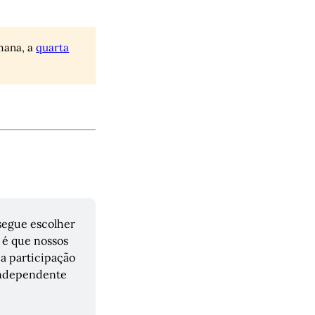
mana, a
quarta
segue escolher 
é que nossos 
 participação 
independente 