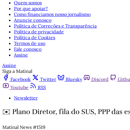
Quem somos
Por que apoiar?
Como financiamos nosso jornalismo
Anuncie conosco
Política de Correções e Transparência
Política de privacidade
Política de Cookies
Termos de uso
Fale conosco
Assine
Assine
Siga a Matinal
Facebook
Twitter
Bluesky
Discord
Gith
Youtube
RSS
Newsletter
✉️ Plano Diretor, fila do SUS, PPP das e
Matinal News #1519