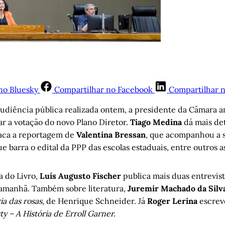
no Bluesky
Compartilhar no Facebook
Compartilhar 
udiência pública realizada ontem, a presidente da Câmara 
ar a votação do novo Plano Diretor.
Tiago Medina
dá mais det
aca a reportagem de
Valentina Bressan
,
que acompanhou a s
ue barra o edital da PPP das escolas estaduais, entre outros a
a do Livro,
Luís Augusto Fischer
publica mais duas entrevis
 amanhã. Também sobre literatura,
Juremir Machado da Silv
a das rosas
, de Henrique Schneider. Já
Roger Lerina
escrev
ty – A História de Erroll Garner.