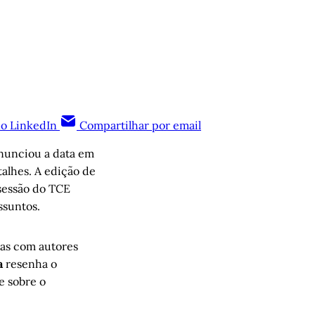
no LinkedIn
Compartilhar por email
anunciou a data em
alhes. A edição de
essão do TCE
ssuntos.
tas com autores
a
resenha o
e sobre o