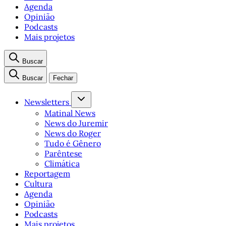
Agenda
Opinião
Podcasts
Mais projetos
Buscar
Buscar
Fechar
Newsletters
Matinal News
News do Juremir
News do Roger
Tudo é Gênero
Parêntese
Climática
Reportagem
Cultura
Agenda
Opinião
Podcasts
Mais projetos