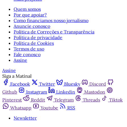
Quem somos
Por que apoiar?
Como financiamos nosso jornalismo
Anuncie conosco
Política de Correções e Transparência
Política de privacidade
Política de Cookies
Termos de uso
Fale conosco
Assine
Assine
Siga a Matinal
Facebook
Twitter
Bluesky
Discord
Github
Instagram
Linkedin
Mastodon
Pinterest
Reddit
Telegram
Threads
Tiktok
Whatsapp
Youtube
RSS
Newsletter