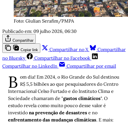
Foto: Giulian Serafim/PMPA
Publicado em:
09 julho 2026, 06:30
Compartilhar
Compartilhar no X
Compartilhar
Copiar link
no Bluesky
Compartilhar no Facebook
Compartilhar no LinkedIn
Compartilhar por email
B
om dia! Em 2024, o Rio Grande do Sul destinou
R$ 5,5 bilhões ao que pesquisadores do Centro
Internacional Celso Furtado e do Instituto Clima e
Sociedade chamaram de "
gastos climáticos
". O
estudo revela como muito pouco desse valor é
investido
na prevenção de desastres
e no
enfrentamento das mudanças climáticas
. E mais: