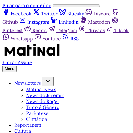
Pular para o conteúdo
Facebook
Twitter
Bluesky
Discord
Github
Instagram
Linkedin
Mastodon
Pinterest
Reddit
Telegram
Threads
Tiktok
Whatsapp
Youtube
RSS
Entrar
Assine
Menu
Newsletters
Matinal News
News do Juremir
News do Roger
Tudo é Gênero
Parêntese
Climática
Reportagem
Cultura