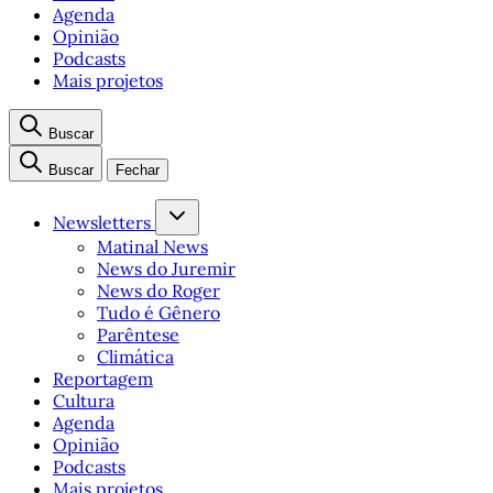
Agenda
Opinião
Podcasts
Mais projetos
Buscar
Buscar
Fechar
Newsletters
Matinal News
News do Juremir
News do Roger
Tudo é Gênero
Parêntese
Climática
Reportagem
Cultura
Agenda
Opinião
Podcasts
Mais projetos