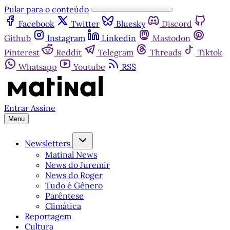
Pular para o conteúdo
Facebook
Twitter
Bluesky
Discord
Github
Instagram
Linkedin
Mastodon
Pinterest
Reddit
Telegram
Threads
Tiktok
Whatsapp
Youtube
RSS
Entrar
Assine
Menu
Newsletters
Matinal News
News do Juremir
News do Roger
Tudo é Gênero
Parêntese
Climática
Reportagem
Cultura