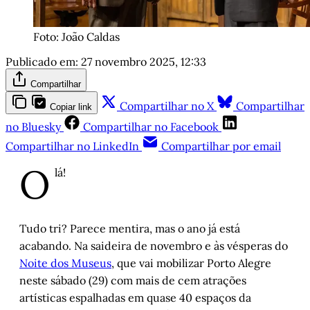
Foto: João Caldas
Publicado em:
27 novembro 2025, 12:33
Compartilhar
Compartilhar no X
Compartilhar
Copiar link
no Bluesky
Compartilhar no Facebook
Compartilhar no LinkedIn
Compartilhar por email
O
lá!
Tudo tri? Parece mentira, mas o ano já está
acabando. Na saideira de novembro e às vésperas do
Noite dos Museus
, que vai mobilizar Porto Alegre
neste sábado (29) com mais de cem atrações
artísticas espalhadas em quase 40 espaços da