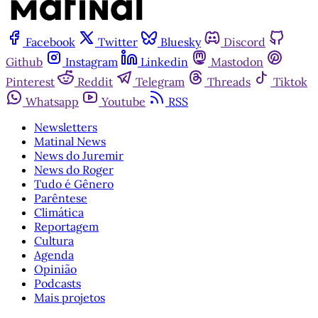
Facebook
Twitter
Bluesky
Discord
Github
Instagram
Linkedin
Mastodon
Pinterest
Reddit
Telegram
Threads
Tiktok
Whatsapp
Youtube
RSS
Newsletters
Matinal News
News do Juremir
News do Roger
Tudo é Gênero
Parêntese
Climática
Reportagem
Cultura
Agenda
Opinião
Podcasts
Mais projetos