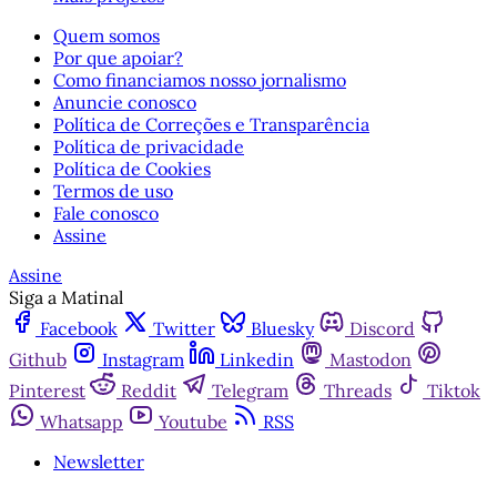
Quem somos
Por que apoiar?
Como financiamos nosso jornalismo
Anuncie conosco
Política de Correções e Transparência
Política de privacidade
Política de Cookies
Termos de uso
Fale conosco
Assine
Assine
Siga a Matinal
Facebook
Twitter
Bluesky
Discord
Github
Instagram
Linkedin
Mastodon
Pinterest
Reddit
Telegram
Threads
Tiktok
Whatsapp
Youtube
RSS
Newsletter