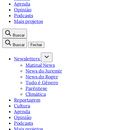
Agenda
Opinião
Podcasts
Mais projetos
Buscar
Buscar
Fechar
Newsletters
Matinal News
News do Juremir
News do Roger
Tudo é Gênero
Parêntese
Climática
Reportagem
Cultura
Agenda
Opinião
Podcasts
Mais projetos