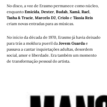
No disco, a voz de Erasmo permanece como núcleo,
enquanto
Emicida
,
Dexter
,
Budah
,
Xamã
,
Rael
,
Tasha & Tracie
,
Marcelo D2
,
Criolo
e
Tássia Reis
criam novas entradas para as músicas.
No início da década de 1970, Erasmo já havia deixado
para trás a moldura pueril da
Jovem Guarda
e
passava a cantar inquietações adultas, desordem
social, amor e liberdade. Era também um momento
de transformação pessoal do artista.