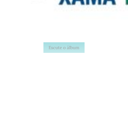
Escute o álbum
Este post está disponível
apenas para quem apoia a
Matinal
Assine agora