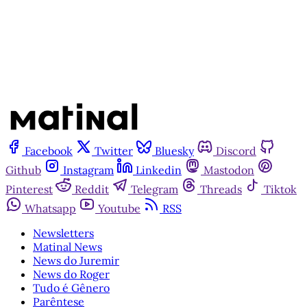
Já tem uma conta?
Entrar
Facebook
Twitter
Bluesky
Discord
Github
Instagram
Linkedin
Mastodon
Pinterest
Reddit
Telegram
Threads
Tiktok
Whatsapp
Youtube
RSS
Newsletters
Matinal News
News do Juremir
News do Roger
Tudo é Gênero
Parêntese