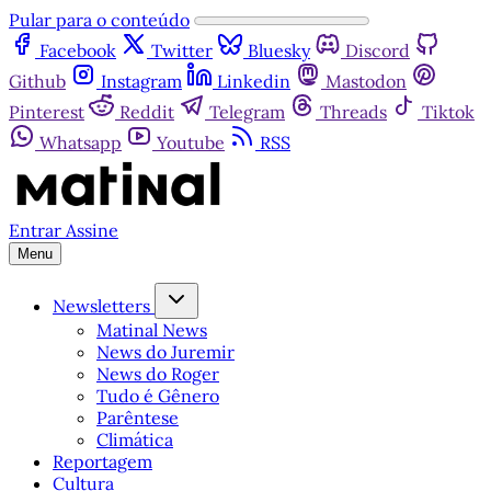
Pular para o conteúdo
Facebook
Twitter
Bluesky
Discord
Github
Instagram
Linkedin
Mastodon
Pinterest
Reddit
Telegram
Threads
Tiktok
Whatsapp
Youtube
RSS
Entrar
Assine
Menu
Newsletters
Matinal News
News do Juremir
News do Roger
Tudo é Gênero
Parêntese
Climática
Reportagem
Cultura