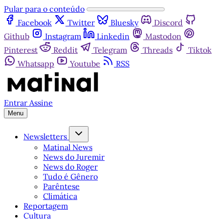
Pular para o conteúdo
Facebook
Twitter
Bluesky
Discord
Github
Instagram
Linkedin
Mastodon
Pinterest
Reddit
Telegram
Threads
Tiktok
Whatsapp
Youtube
RSS
Entrar
Assine
Menu
Newsletters
Matinal News
News do Juremir
News do Roger
Tudo é Gênero
Parêntese
Climática
Reportagem
Cultura