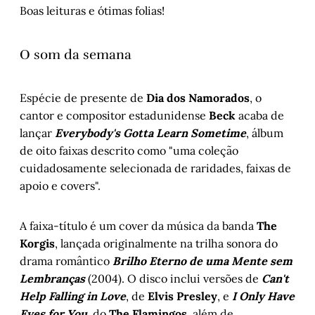
Boas leituras e ótimas folias!
O som da semana
Espécie de presente de
Dia dos Namorados
, o
cantor e compositor estadunidense
Beck
acaba de
lançar
Everybody's Gotta Learn Sometime
, álbum
de oito faixas descrito como "uma coleção
cuidadosamente selecionada de raridades, faixas de
apoio e covers".
A faixa-título é um cover da música da banda
The
Korgis
, lançada originalmente na trilha sonora do
drama romântico
Brilho Eterno de uma Mente sem
Lembranças
(2004). O disco inclui versões de
Can't
Help Falling in Love
, de
Elvis Presley
, e
I Only Have
Eyes for You
, do
The Flamingos
, além de