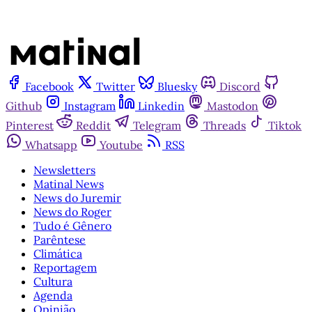
Facebook
Twitter
Bluesky
Discord
Github
Instagram
Linkedin
Mastodon
Pinterest
Reddit
Telegram
Threads
Tiktok
Whatsapp
Youtube
RSS
Newsletters
Matinal News
News do Juremir
News do Roger
Tudo é Gênero
Parêntese
Climática
Reportagem
Cultura
Agenda
Opinião