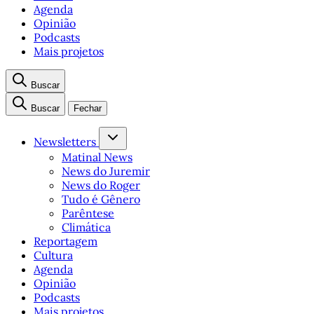
Agenda
Opinião
Podcasts
Mais projetos
Buscar
Buscar
Fechar
Newsletters
Matinal News
News do Juremir
News do Roger
Tudo é Gênero
Parêntese
Climática
Reportagem
Cultura
Agenda
Opinião
Podcasts
Mais projetos