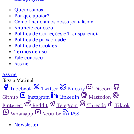
Quem somos
Por que apoiar?
Como financiamos nosso jornalismo
Anuncie conosco
Política de Correções e Transparência
Política de privacidade
Política de Cookies
Termos de uso
Fale conosco
Assine
Assine
Siga a Matinal
Facebook
Twitter
Bluesky
Discord
Github
Instagram
Linkedin
Mastodon
Pinterest
Reddit
Telegram
Threads
Tiktok
Whatsapp
Youtube
RSS
Newsletter