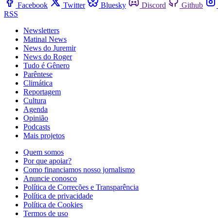
Facebook
Twitter
Bluesky
Discord
Github
RSS
Newsletters
Matinal News
News do Juremir
News do Roger
Tudo é Gênero
Parêntese
Climática
Reportagem
Cultura
Agenda
Opinião
Podcasts
Mais projetos
Quem somos
Por que apoiar?
Como financiamos nosso jornalismo
Anuncie conosco
Política de Correções e Transparência
Política de privacidade
Política de Cookies
Termos de uso