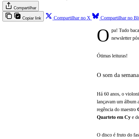
Compartilhar
Compartilhar no X
Compartilhar no B
Copiar link
O
pa! Tudo baca
newsletter pós
Ótimas leituras!
O som da semana
Há 60 anos, o violon
lançavam um álbum a
regência do maestro
Quarteto em Cy
e d
O disco é fruto do f