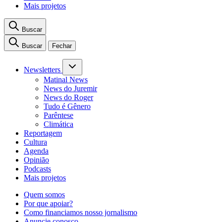
Mais projetos
Buscar
Buscar
Fechar
Newsletters
Matinal News
News do Juremir
News do Roger
Tudo é Gênero
Parêntese
Climática
Reportagem
Cultura
Agenda
Opinião
Podcasts
Mais projetos
Quem somos
Por que apoiar?
Como financiamos nosso jornalismo
Anuncie conosco