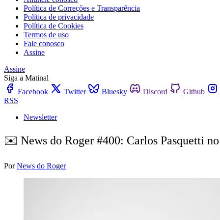
Política de Correções e Transparência
Política de privacidade
Política de Cookies
Termos de uso
Fale conosco
Assine
Assine
Siga a Matinal
Facebook
Twitter
Bluesky
Discord
Github
RSS
Newsletter
✉️ News do Roger #400: Carlos Pasquetti n
Por
News do Roger