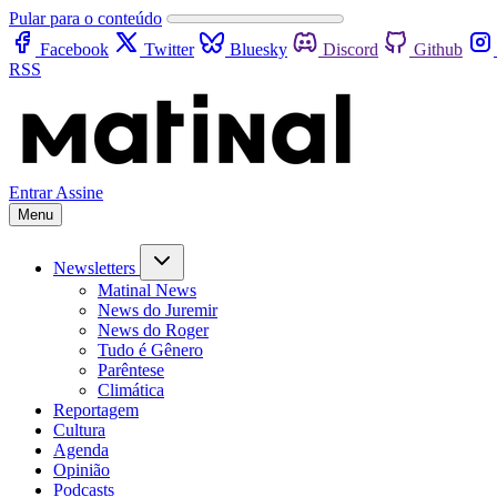
Pular para o conteúdo
Facebook
Twitter
Bluesky
Discord
Github
RSS
Entrar
Assine
Menu
Newsletters
Matinal News
News do Juremir
News do Roger
Tudo é Gênero
Parêntese
Climática
Reportagem
Cultura
Agenda
Opinião
Podcasts