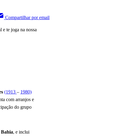
Compartilhar por email
 e te joga na nossa
es
(1913
–
1980)
ta com arranjos e
icipação do grupo
a
Bahia
, e inclui