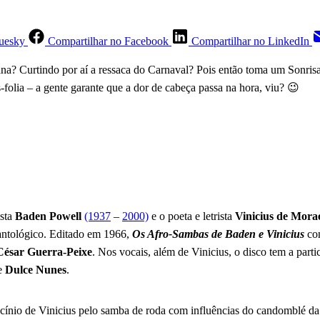
luesky
Compartilhar no Facebook
Compartilhar no LinkedIn
na? Curtindo por aí a ressaca do Carnaval? Pois então toma um Sonrisal
-folia – a gente garante que a dor de cabeça passa na hora, viu? 😉
ista
Baden Powell
(1937
–
2000)
e o poeta e letrista
Vinicius de Mora
ntológico. Editado em 1966,
Os Afro-Sambas de Baden e Vinicius
con
César Guerra-Peixe
. Nos vocais, além de Vinicius, o disco tem a part
e
Dulce Nunes
.
ascínio de Vinicius pelo samba de roda com influências do candomblé d