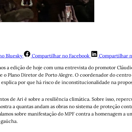
no Bluesky
Compartilhar no Facebook
Compartilhar 
os a edição de hoje com uma entrevista do promotor Cláudi
e o Plano Diretor de Porto Alegre. O coordenador do centro
explica por que há risco de inconstitucionalidade na propos
s de Ari é sobre a resiliência climática. Sobre isso, reper
stra a quantas andam as obras no sistema de proteção cont
alamos sobre manifestação do MPF contra a homenagem a um 
 gaúcha.