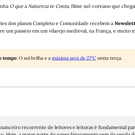
enha
O que a Natureza te Conta
, filme sul-coreano que chega
antes dos planos Completo e Comunidade recebem a
Newslett
re um passeio em um vilarejo medieval, na França, e muito m
o tempo:
O sol brilha e a
máxima será de 27°C
nesta terça.
inanceiro recorrente de leitores e leitoras é fundamental par
. Hoje, a maior parte do nosso faturamento vem da venda de 