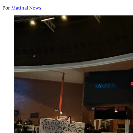
Por
Matinal News