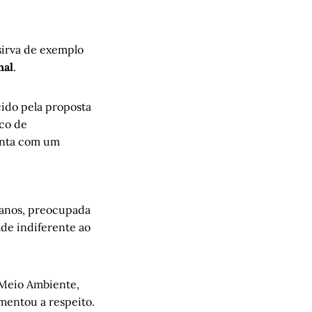
sirva de exemplo
nal
.
cido pela proposta
sco de
conta com um
banos, preocupada
de indiferente ao
 Meio Ambiente,
mentou a respeito.