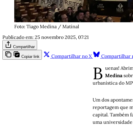
Foto: Tiago Medina / Matinal
Publicado em:
25 novembro 2025, 07:21
Compartilhar
Compartilhar no X
Compartilhar 
Copiar link
B
uenas! Abrim
Medina
sobr
urbanística do MP 
Um dos apontamento
reportagem que mo
capital. Também f
uma universidade