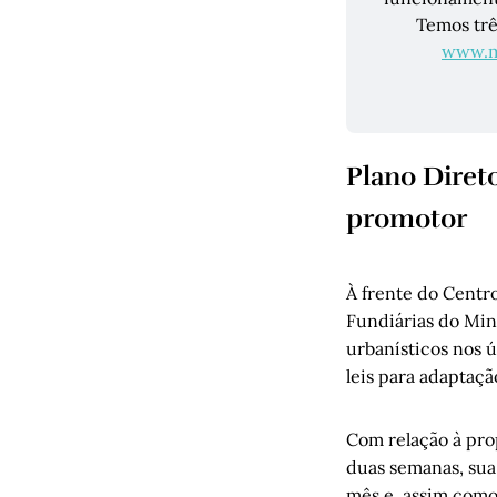
www.ma
Plano Diret
promotor
À frente do Centr
Fundiárias do Min
urbanísticos nos 
leis para adaptaçã
Com relação à pro
duas semanas, sua
mês e, assim como