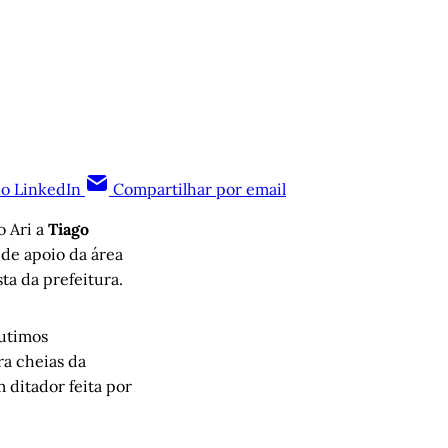
no LinkedIn
Compartilhar por email
o Ari a
Tiago
 de apoio da área
ta da prefeitura.
cutimos
ra cheias da
ditador feita por