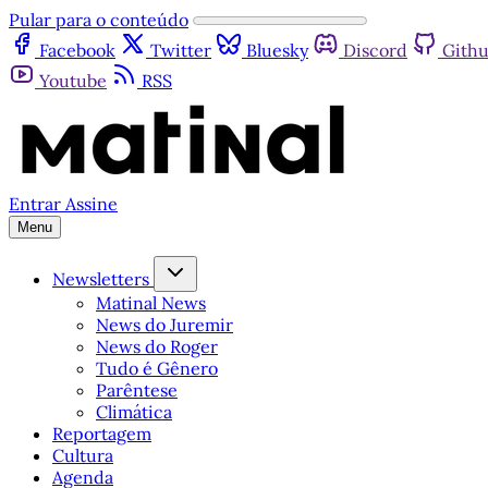
Pular para o conteúdo
Facebook
Twitter
Bluesky
Discord
Gith
Youtube
RSS
Entrar
Assine
Menu
Newsletters
Matinal News
News do Juremir
News do Roger
Tudo é Gênero
Parêntese
Climática
Reportagem
Cultura
Agenda