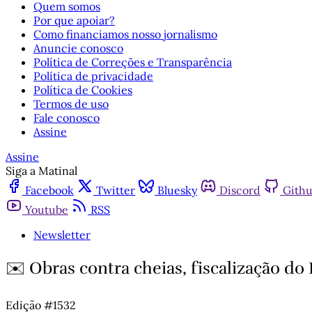
Quem somos
Por que apoiar?
Como financiamos nosso jornalismo
Anuncie conosco
Política de Correções e Transparência
Política de privacidade
Política de Cookies
Termos de uso
Fale conosco
Assine
Assine
Siga a Matinal
Facebook
Twitter
Bluesky
Discord
Gith
Youtube
RSS
Newsletter
✉️ Obras contra cheias, fiscalização d
Edição #1532