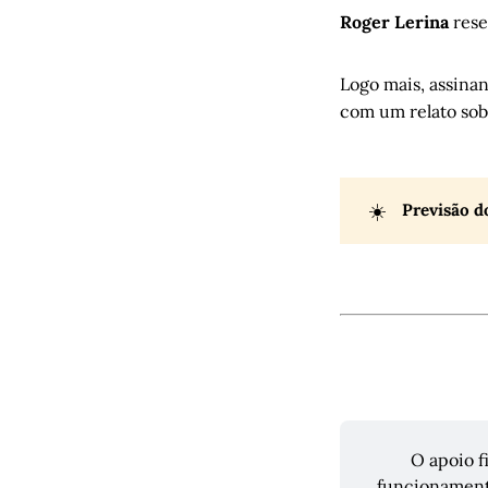
Roger Lerina
res
Logo mais, assin
com um relato sob
☀️
Previsão d
O apoio f
funcionamento