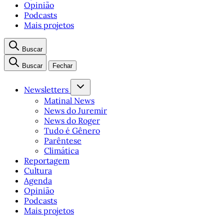
Opinião
Podcasts
Mais projetos
Buscar
Buscar
Fechar
Newsletters
Matinal News
News do Juremir
News do Roger
Tudo é Gênero
Parêntese
Climática
Reportagem
Cultura
Agenda
Opinião
Podcasts
Mais projetos