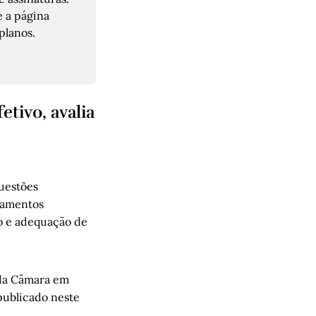
Temos três planos disponíveis, nas modalidades mensal e anual. Acesse a página 
planos.
tivo, avalia
uestões
ramentos
ão e adequação de
 da Câmara em
publicado neste