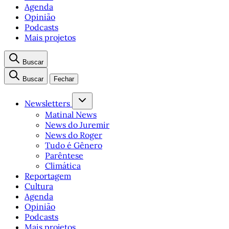
Agenda
Opinião
Podcasts
Mais projetos
Buscar
Buscar
Fechar
Newsletters
Matinal News
News do Juremir
News do Roger
Tudo é Gênero
Parêntese
Climática
Reportagem
Cultura
Agenda
Opinião
Podcasts
Mais projetos