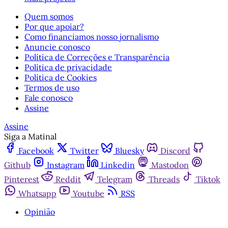
Quem somos
Por que apoiar?
Como financiamos nosso jornalismo
Anuncie conosco
Política de Correções e Transparência
Política de privacidade
Política de Cookies
Termos de uso
Fale conosco
Assine
Assine
Siga a Matinal
Facebook
Twitter
Bluesky
Discord
Github
Instagram
Linkedin
Mastodon
Pinterest
Reddit
Telegram
Threads
Tiktok
Whatsapp
Youtube
RSS
Opinião