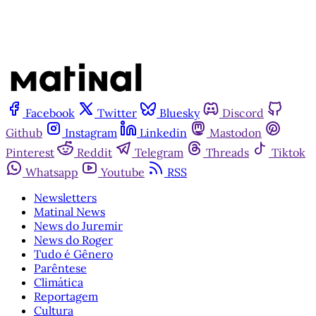
Facebook
Twitter
Bluesky
Discord
Github
Instagram
Linkedin
Mastodon
Pinterest
Reddit
Telegram
Threads
Tiktok
Whatsapp
Youtube
RSS
Newsletters
Matinal News
News do Juremir
News do Roger
Tudo é Gênero
Parêntese
Climática
Reportagem
Cultura