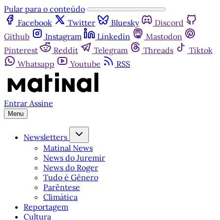
Pular para o conteúdo
Facebook
Twitter
Bluesky
Discord
Github
Instagram
Linkedin
Mastodon
Pinterest
Reddit
Telegram
Threads
Tiktok
Whatsapp
Youtube
RSS
Entrar
Assine
Menu
Newsletters
Matinal News
News do Juremir
News do Roger
Tudo é Gênero
Parêntese
Climática
Reportagem
Cultura