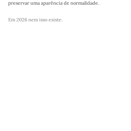
preservar uma aparência de normalidade.
Em 2026 nem isso existe.
Este post é aberto e está
disponível para quem tem
cadastro gratuito no site da
Matinal
Inscreva-se gratuitamente
Já tem uma conta?
Entrar