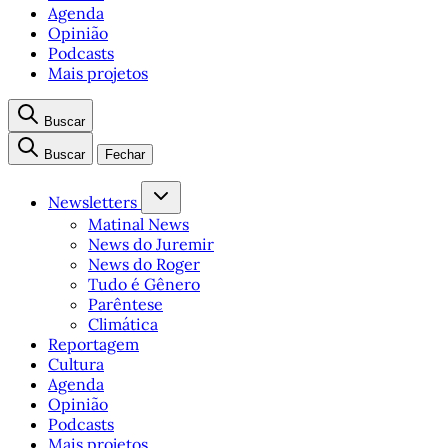
Agenda
Opinião
Podcasts
Mais projetos
Buscar
Buscar
Fechar
Newsletters
Matinal News
News do Juremir
News do Roger
Tudo é Gênero
Parêntese
Climática
Reportagem
Cultura
Agenda
Opinião
Podcasts
Mais projetos