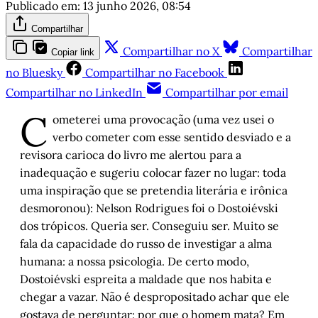
Publicado em:
13 junho 2026, 08:54
Compartilhar
Compartilhar no X
Compartilhar
Copiar link
no Bluesky
Compartilhar no Facebook
Compartilhar no LinkedIn
Compartilhar por email
C
ometerei uma provocação (uma vez usei o
verbo cometer com esse sentido desviado e a
revisora carioca do livro me alertou para a
inadequação e sugeriu colocar fazer no lugar: toda
uma inspiração que se pretendia literária e irônica
desmoronou): Nelson Rodrigues foi o Dostoiévski
dos trópicos. Queria ser. Conseguiu ser. Muito se
fala da capacidade do russo de investigar a alma
humana: a nossa psicologia. De certo modo,
Dostoiévski espreita a maldade que nos habita e
chegar a vazar. Não é despropositado achar que ele
gostava de perguntar: por que o homem mata? Em