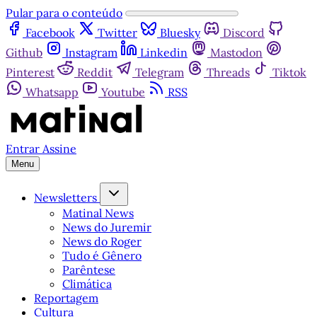
Pular para o conteúdo
Facebook
Twitter
Bluesky
Discord
Github
Instagram
Linkedin
Mastodon
Pinterest
Reddit
Telegram
Threads
Tiktok
Whatsapp
Youtube
RSS
Entrar
Assine
Menu
Newsletters
Matinal News
News do Juremir
News do Roger
Tudo é Gênero
Parêntese
Climática
Reportagem
Cultura