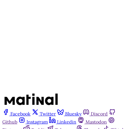
cadastro gratuito no site da
Matinal
Inscreva-se gratuitamente
Já tem uma conta?
Entrar
Facebook
Twitter
Bluesky
Discord
Github
Instagram
Linkedin
Mastodon