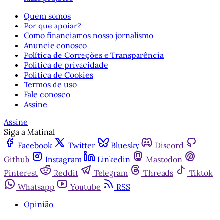
Quem somos
Por que apoiar?
Como financiamos nosso jornalismo
Anuncie conosco
Política de Correções e Transparência
Política de privacidade
Política de Cookies
Termos de uso
Fale conosco
Assine
Assine
Siga a Matinal
Facebook
Twitter
Bluesky
Discord
Github
Instagram
Linkedin
Mastodon
Pinterest
Reddit
Telegram
Threads
Tiktok
Whatsapp
Youtube
RSS
Opinião