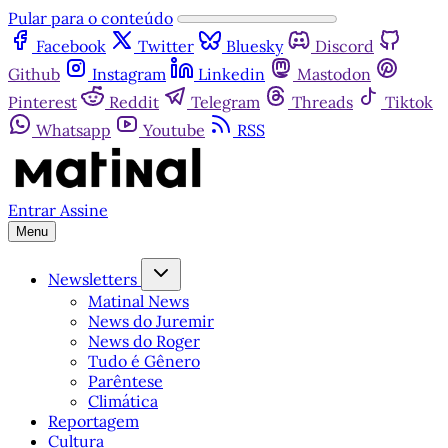
Pular para o conteúdo
Facebook
Twitter
Bluesky
Discord
Github
Instagram
Linkedin
Mastodon
Pinterest
Reddit
Telegram
Threads
Tiktok
Whatsapp
Youtube
RSS
Entrar
Assine
Menu
Newsletters
Matinal News
News do Juremir
News do Roger
Tudo é Gênero
Parêntese
Climática
Reportagem
Cultura