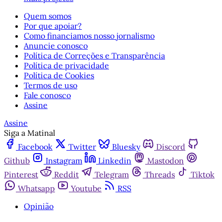
Quem somos
Por que apoiar?
Como financiamos nosso jornalismo
Anuncie conosco
Política de Correções e Transparência
Política de privacidade
Política de Cookies
Termos de uso
Fale conosco
Assine
Assine
Siga a Matinal
Facebook
Twitter
Bluesky
Discord
Github
Instagram
Linkedin
Mastodon
Pinterest
Reddit
Telegram
Threads
Tiktok
Whatsapp
Youtube
RSS
Opinião