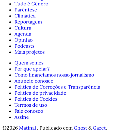
Tudo é Gênero
Parêntese
Climática
Reportagem
Cultura
Agenda
Opinião
Podcasts
Mais projetos
Quem somos
Por que apoiar?
Como financiamos nosso jornalismo
Anuncie conosco
Política de Correções e Transparência
Política de privacidade
Política de Cookies
Termos de uso
Fale conosco
Assine
©2026
Matinal
.
Publicado com
Ghost
&
Gazet
.