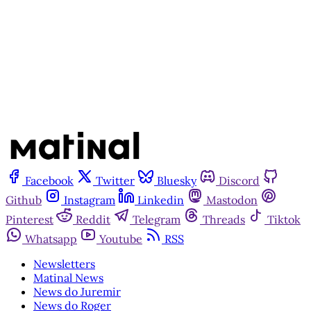
Inscreva-se gratuitamente
Já tem uma conta?
Entrar
Facebook
Twitter
Bluesky
Discord
Github
Instagram
Linkedin
Mastodon
Pinterest
Reddit
Telegram
Threads
Tiktok
Whatsapp
Youtube
RSS
Newsletters
Matinal News
News do Juremir
News do Roger