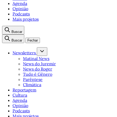
Agenda
Opinião
Podcasts
Mais projetos
Buscar
Buscar
Fechar
Newsletters
Matinal News
News do Juremir
News do Roger
Tudo é Gênero
Parêntese
Climática
Reportagem
Cultura
Agenda
Opinião
Podcasts
Mais projetos