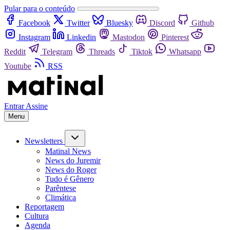
Pular para o conteúdo
Facebook
Twitter
Bluesky
Discord
Github
Instagram
Linkedin
Mastodon
Pinterest
Reddit
Telegram
Threads
Tiktok
Whatsapp
Youtube
RSS
Entrar
Assine
Menu
Newsletters
Matinal News
News do Juremir
News do Roger
Tudo é Gênero
Parêntese
Climática
Reportagem
Cultura
Agenda