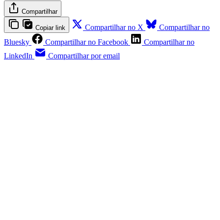
Compartilhar
Compartilhar no X
Compartilhar no
Copiar link
Bluesky
Compartilhar no Facebook
Compartilhar no
LinkedIn
Compartilhar por email
Este post é aberto e está disponível
para quem tem cadastro gratuito no
site da Matinal
Inscreva-se gratuitamente
Já tem uma conta?
Entrar