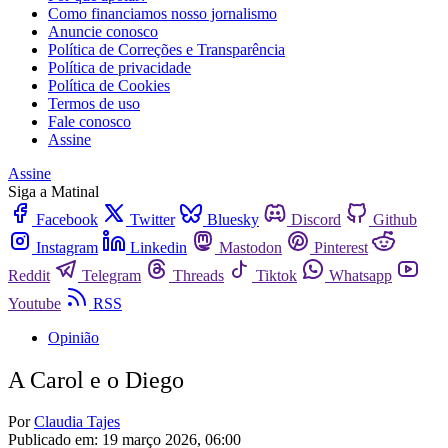
Como financiamos nosso jornalismo
Anuncie conosco
Política de Correções e Transparência
Política de privacidade
Política de Cookies
Termos de uso
Fale conosco
Assine
Assine
Siga a Matinal
Facebook
Twitter
Bluesky
Discord
Github
Instagram
Linkedin
Mastodon
Pinterest
Reddit
Telegram
Threads
Tiktok
Whatsapp
Youtube
RSS
Opinião
A Carol e o Diego
Por
Claudia Tajes
Publicado em:
19 março 2026, 06:00