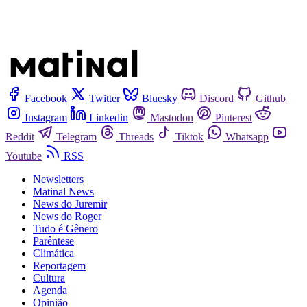
Facebook
Twitter
Bluesky
Discord
Github
Instagram
Linkedin
Mastodon
Pinterest
Reddit
Telegram
Threads
Tiktok
Whatsapp
Youtube
RSS
Newsletters
Matinal News
News do Juremir
News do Roger
Tudo é Gênero
Parêntese
Climática
Reportagem
Cultura
Agenda
Opinião