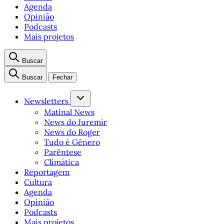
Agenda
Opinião
Podcasts
Mais projetos
Buscar
Buscar
Fechar
Newsletters
Matinal News
News do Juremir
News do Roger
Tudo é Gênero
Parêntese
Climática
Reportagem
Cultura
Agenda
Opinião
Podcasts
Mais projetos