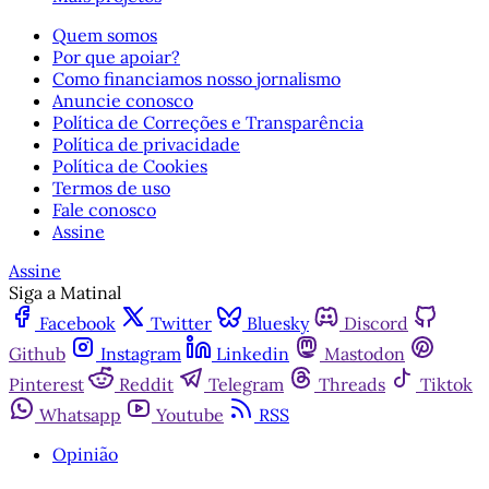
Quem somos
Por que apoiar?
Como financiamos nosso jornalismo
Anuncie conosco
Política de Correções e Transparência
Política de privacidade
Política de Cookies
Termos de uso
Fale conosco
Assine
Assine
Siga a Matinal
Facebook
Twitter
Bluesky
Discord
Github
Instagram
Linkedin
Mastodon
Pinterest
Reddit
Telegram
Threads
Tiktok
Whatsapp
Youtube
RSS
Opinião