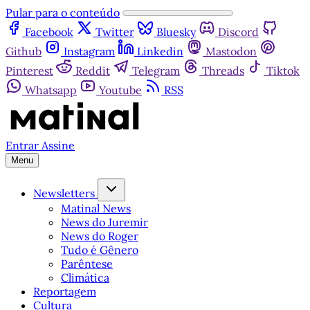
Pular para o conteúdo
Facebook
Twitter
Bluesky
Discord
Github
Instagram
Linkedin
Mastodon
Pinterest
Reddit
Telegram
Threads
Tiktok
Whatsapp
Youtube
RSS
Entrar
Assine
Menu
Newsletters
Matinal News
News do Juremir
News do Roger
Tudo é Gênero
Parêntese
Climática
Reportagem
Cultura