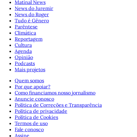
Matinal News
News do Juremir
News do Roger
Tudo é Gênero
Parêntese
Climática
Reportagem
Cultura
Agenda
Opinião
Podcasts
Mais projetos
Quem somos
Por que apoiar?
Como financiamos nosso jornalismo
Anuncie conosco
Política de Correções e Transparência
Política de privacidade
Política de Cookies
Termos de uso
Fale conosco
Assine