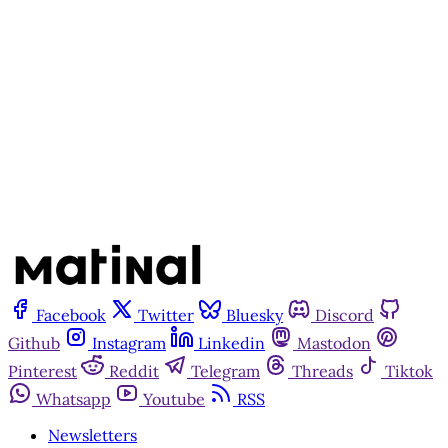
Inscreva-se gratuitamente
Já tem uma conta?
Entrar
Facebook
Twitter
Bluesky
Discord
Github
Instagram
Linkedin
Mastodon
Pinterest
Reddit
Telegram
Threads
Tiktok
Whatsapp
Youtube
RSS
Newsletters