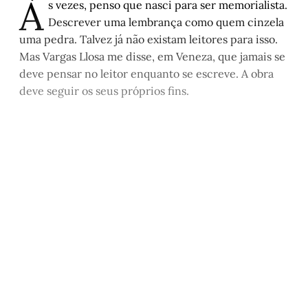
À
s vezes, penso que nasci para ser memorialista.
Descrever uma lembrança como quem cinzela
uma pedra. Talvez já não existam leitores para isso.
Mas Vargas Llosa me disse, em Veneza, que jamais se
deve pensar no leitor enquanto se escreve. A obra
deve seguir os seus próprios fins.
Este post é aberto e está
disponível para quem tem
cadastro gratuito no site da
Matinal
Inscreva-se gratuitamente