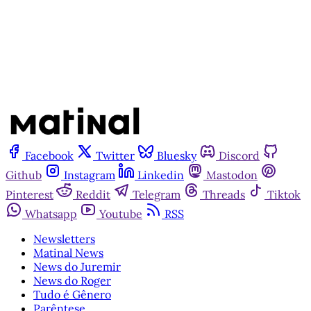
Já tem uma conta?
Entrar
Facebook
Twitter
Bluesky
Discord
Github
Instagram
Linkedin
Mastodon
Pinterest
Reddit
Telegram
Threads
Tiktok
Whatsapp
Youtube
RSS
Newsletters
Matinal News
News do Juremir
News do Roger
Tudo é Gênero
Parêntese