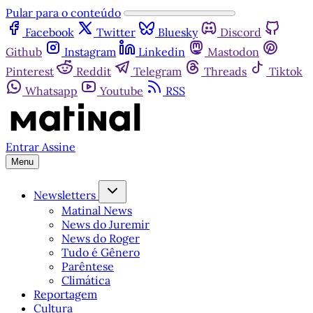
Pular para o conteúdo
Facebook
Twitter
Bluesky
Discord
Github
Instagram
Linkedin
Mastodon
Pinterest
Reddit
Telegram
Threads
Tiktok
Whatsapp
Youtube
RSS
Entrar
Assine
Menu
Newsletters
Matinal News
News do Juremir
News do Roger
Tudo é Gênero
Parêntese
Climática
Reportagem
Cultura