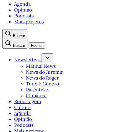
Agenda
Opinião
Podcasts
Mais projetos
Buscar
Buscar
Fechar
Newsletters
Matinal News
News do Juremir
News do Roger
Tudo é Gênero
Parêntese
Climática
Reportagem
Cultura
Agenda
Opinião
Podcasts
Mais projetos