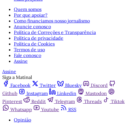
Quem somos
Por que apoiar?
Como financiamos nosso jornalismo
Anuncie conosco
Política de Correções e Transparência
Política de privacidade
Política de Cookies
Termos de uso
Fale conosco
Assine
Assine
Siga a Matinal
Facebook
Twitter
Bluesky
Discord
Github
Instagram
Linkedin
Mastodon
Pinterest
Reddit
Telegram
Threads
Tiktok
Whatsapp
Youtube
RSS
Opinião