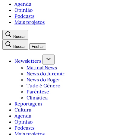
Agenda
Opinião
Podcasts
Mais projetos
Buscar
Buscar
Fechar
Newsletters
Matinal News
News do Juremir
News do Roger
Tudo é Gênero
Parêntese
Climática
Reportagem
Cultura
Agenda
Opinião
Podcasts
Mais projetos