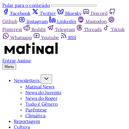
Pular para o conteúdo
Facebook
Twitter
Bluesky
Discord
Github
Instagram
Linkedin
Mastodon
Pinterest
Reddit
Telegram
Threads
Tiktok
Whatsapp
Youtube
RSS
Entrar
Assine
Menu
Newsletters
Matinal News
News do Juremir
News do Roger
Tudo é Gênero
Parêntese
Climática
Reportagem
Cultura