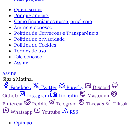
Quem somos
Por que apoiar?
Como financiamos nosso jornalismo
Anuncie conosco
Política de Correções e Transparência
Política de privacidade
Política de Cookies
Termos de uso
Fale conosco
Assine
Assine
Siga a Matinal
Facebook
Twitter
Bluesky
Discord
Github
Instagram
Linkedin
Mastodon
Pinterest
Reddit
Telegram
Threads
Tiktok
Whatsapp
Youtube
RSS
Opinião