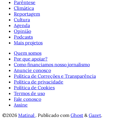
Parêntese
Climática
Reportagem
Cultura
Agenda
Opinião
Podcasts
Mais projetos
Quem somos
Por que apoiar?
Como financiamos nosso jornalismo
Anuncie conosco
Política de Correções e Transparência
Política de privacidade
Política de Cookies
Termos de uso
Fale conosco
Assine
©2026
Matinal
.
Publicado com
Ghost
&
Gazet
.