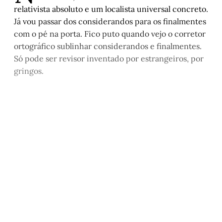
relativista absoluto e um localista universal concreto.
Já vou passar dos considerandos para os finalmentes
com o pé na porta. Fico puto quando vejo o corretor
ortográfico sublinhar considerandos e finalmentes.
Só pode ser revisor inventado por estrangeiros, por
gringos.
Este post é aberto e está
disponível para quem tem
cadastro gratuito no site da
Matinal
Inscreva-se gratuitamente