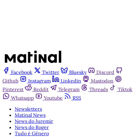
Já tem uma conta?
Entrar
Facebook
Twitter
Bluesky
Discord
Github
Instagram
Linkedin
Mastodon
Pinterest
Reddit
Telegram
Threads
Tiktok
Whatsapp
Youtube
RSS
Newsletters
Matinal News
News do Juremir
News do Roger
Tudo é Gênero